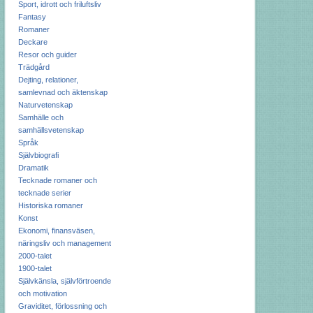
Sport, idrott och friluftsliv
Fantasy
Romaner
Deckare
Resor och guider
Trädgård
Dejting, relationer,
samlevnad och äktenskap
Naturvetenskap
Samhälle och
samhällsvetenskap
Språk
Självbiografi
Dramatik
Tecknade romaner och
tecknade serier
Historiska romaner
Konst
Ekonomi, finansväsen,
näringsliv och management
2000-talet
1900-talet
Självkänsla, självförtroende
och motivation
Graviditet, förlossning och