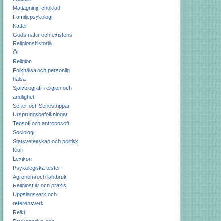
Matlagning: choklad
Familjepsykologi
Katter
Guds natur och existens
Religionshistoria
Öl
Religion
Folkhälsa och personlig
hälsa
Självbiografi: religion och
andlighet
Serier och Seriestrippar
Ursprungsbefolkningar
Teosofi och antroposofi
Sociologi
Statsvetenskap och politisk
teori
Lexikon
Psykologiska tester
Agronomi och lantbruk
Religiöst liv och praxis
Uppslagsverk och
referensverk
Reiki