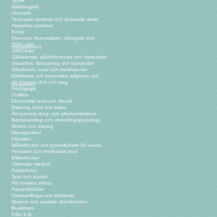
Språk
Självbiografi
Dramatik
Tecknade romaner och tecknade serier
Historiska romaner
Konst
Ekonomi, finansväsen, näringsliv och
2000-talet
management
1900-talet
Självkänsla, självförtroende och motivation
Graviditet, förlossning och barnavård
Bibeltexter, urval och meditationer
Eklektiska och esoteriska religioner och
Att hantera död och sorg
trossystem
Pedagogik
Thrillers
Ekonomisk teori och filosofi
Bakning, bröd och kakor
Att hantera drog- och alkoholmissbruk
Barnpsykologi och utvecklingspsykologi
Motion och träning
Management
Klassiker
Målarböcker och pysselböcker för vuxna
Feminism och feministisk teori
Bilderböcker
Alternativ medicin
Fotoböcker
Spel och pussel
Att hantera stress
Presentböcker
Citatsamlingar och aforismer
Modern och samtida skönlitteratur
Buddhism
Från 9 år