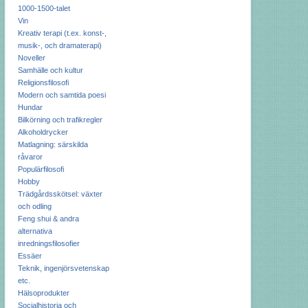
1000-1500-talet
Vin
Kreativ terapi (t.ex. konst-,
musik-, och dramaterapi)
Noveller
Samhälle och kultur
Religionsfilosofi
Modern och samtida poesi
Hundar
Bilkörning och trafikregler
Alkoholdrycker
Matlagning: särskilda
råvaror
Populärfilosofi
Hobby
Trädgårdsskötsel: växter
och odling
Feng shui & andra
alternativa
inredningsfilosofier
Essäer
Teknik, ingenjörsvetenskap
etc.
Hälsoprodukter
Socialhistoria och