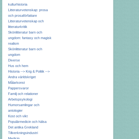
kulturhistoria
Litteraturvetenskap: prosa
och prosaförfattare
Litteraturvetenskap och
litteraturkritik
Skönlitteratur barn och
ungdom: fantasy och magisk
realism
Skönlitteratur barn och
ungdom
Diverse
Hus och hem
Historia --> Krig & Politik -->
Andra världskriget
Målarkonst
Pappersvaror
Familj och relationer
Arbetspsykologi
Humorsamlingar och
antologier
Kost och vikt
Populärmedicin och hälsa
Det antika Grekland
Tillverkningsindustri
Medicin