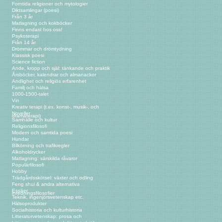
Forntida religioner och mytologier
Diktsamlingar (poesi)
Från 3 år
Matlagning och kokböcker
Finns endast hos oss!
Psykoterapi
Från 14 år
Drömmar och drömtydning
Klassisk poesi
Science fiction
Ande, kropp och själ: tänkande och praktik
Årsböcker, kalendrar och almanackor
Andlighet och religiös erfarenhet
Familj och hälsa
1000-1500-talet
Vin
Kreativ terapi (t.ex. konst-, musik-, och
Noveller
dramaterapi)
Samhälle och kultur
Religionsfilosofi
Modern och samtida poesi
Hundar
Bilkörning och trafikregler
Alkoholdrycker
Matlagning: särskilda råvaror
Populärfilosofi
Hobby
Trädgårdsskötsel: växter och odling
Feng shui & andra alternativa
Essäer
inredningsfilosofier
Teknik, ingenjörsvetenskap etc.
Hälsoprodukter
Socialhistoria och kulturhistoria
Litteraturvetenskap: prosa och