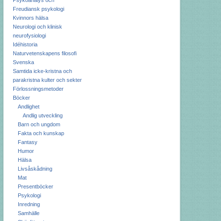
Psykoanalys och
Freudiansk psykologi
Kvinnors hälsa
Neurologi och klinisk
neurofysiologi
Idéhistoria
Naturvetenskapens filosofi
Svenska
Samtida icke-kristna och
parakristna kulter och sekter
Förlossningsmetoder
Böcker
Andlighet
Andlig utveckling
Barn och ungdom
Fakta och kunskap
Fantasy
Humor
Hälsa
Livsåskådning
Mat
Presentböcker
Psykologi
Inredning
Samhälle