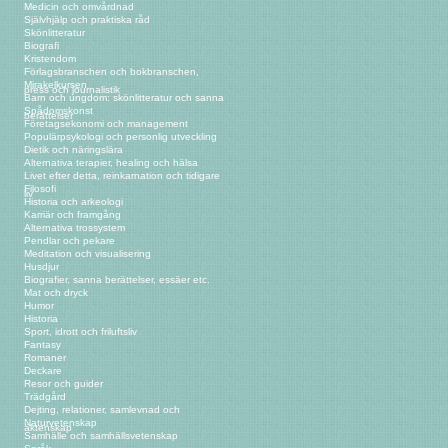
Medicin och omvårdnad
Självhjälp och praktiska råd
Skönlitteratur
Biografi
Kristendom
Förlagsbranschen och bokbranschen,
Mirakelkursen
press och journalistik
Barn och ungdom: skönlitteratur och sanna
Spådomskonst
berättelser
Företagsekonomi och management
Populärpsykologi och personlig utveckling
Dietik och näringslära
Alternativa terapier, healing och hälsa
Livet efter detta, reinkarnation och tidigare
Filosofi
liv
Historia och arkeologi
Karriär och framgång
Alternativa trossystem
Pendlar och pekare
Meditation och visualisering
Husdjur
Biografier, sanna berättelser, essäer etc.
Mat och dryck
Humor
Historia
Sport, idrott och friluftsliv
Fantasy
Romaner
Deckare
Resor och guider
Trädgård
Dejting, relationer, samlevnad och
Naturvetenskap
äktenskap
Samhälle och samhällsvetenskap