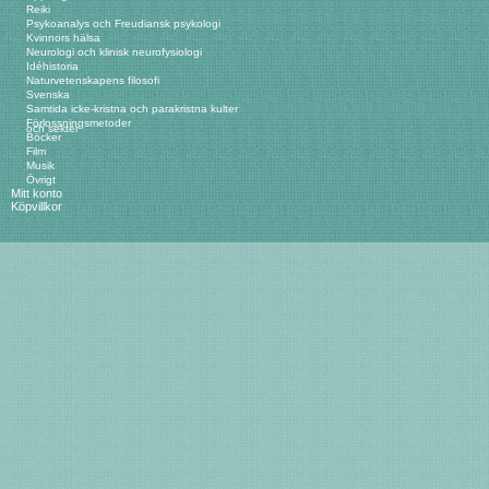
Reiki
Psykoanalys och Freudiansk psykologi
Kvinnors hälsa
Neurologi och klinisk neurofysiologi
Idéhistoria
Naturvetenskapens filosofi
Svenska
Samtida icke-kristna och parakristna kulter
Förlossningsmetoder
och sekter
Böcker
Film
Musik
Övrigt
Mitt konto
Köpvillkor