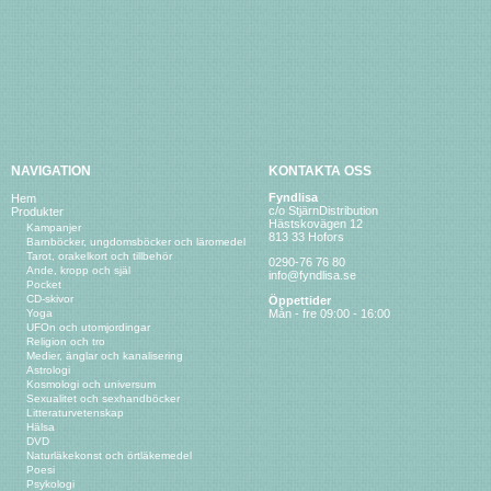
NAVIGATION
KONTAKTA OSS
Fyndlisa
Hem
c/o StjärnDistribution
Produkter
Hästskovägen 12
Kampanjer
813 33 Hofors
Barnböcker, ungdomsböcker och läromedel
Tarot, orakelkort och tillbehör
0290-76 76 80
Ande, kropp och själ
info@fyndlisa.se
Pocket
CD-skivor
Öppettider
Yoga
Mån - fre 09:00 - 16:00
UFOn och utomjordingar
Religion och tro
Medier, änglar och kanalisering
Astrologi
Kosmologi och universum
Sexualitet och sexhandböcker
Litteraturvetenskap
Hälsa
DVD
Naturläkekonst och örtläkemedel
Poesi
Psykologi