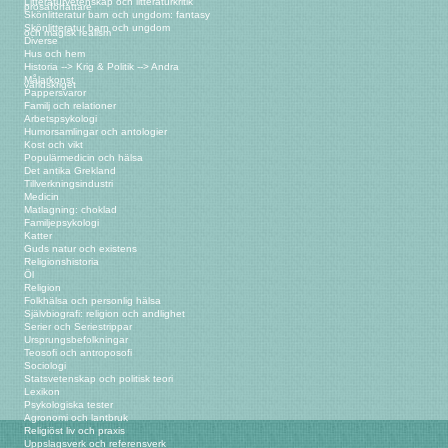
Litteraturvetenskap och litteraturkritik
prosaförfattare
Skönlitteratur barn och ungdom: fantasy
Skönlitteratur barn och ungdom
och magisk realism
Diverse
Hus och hem
Historia --> Krig & Politik --> Andra
Målarkonst
världskriget
Pappersvaror
Familj och relationer
Arbetspsykologi
Humorsamlingar och antologier
Kost och vikt
Populärmedicin och hälsa
Det antika Grekland
Tillverkningsindustri
Medicin
Matlagning: choklad
Familjepsykologi
Katter
Guds natur och existens
Religionshistoria
Öl
Religion
Folkhälsa och personlig hälsa
Självbiografi: religion och andlighet
Serier och Seriestrippar
Ursprungsbefolkningar
Teosofi och antroposofi
Sociologi
Statsvetenskap och politisk teori
Lexikon
Psykologiska tester
Agronomi och lantbruk
Religiöst liv och praxis
Uppslagsverk och referensverk