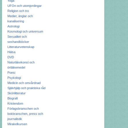
Yoga
UFOn och utomjordingar
Religion och tro
Medier, änglar och
kanalisering
Astrologi
Kosmologi och universum
Sexualitet och
sexhandböcker
Litteraturvetenskap
Hälsa
DVD
Naturläkekonst och
örtläkemedel
Poesi
Psykologi
Medicin och omvårdnad
Självhjälp och praktiska råd
Skönlitteratur
Biografi
Kristendom
Förlagsbranschen och
bokbranschen, press och
journalistik
Mirakelkursen