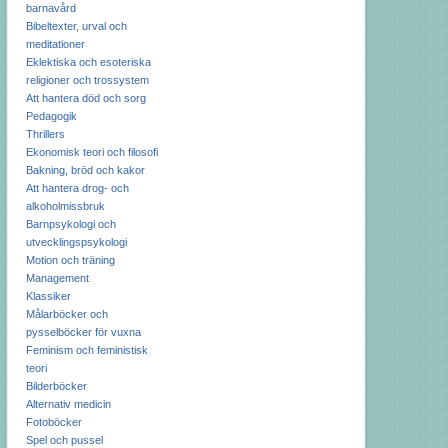
barnavård
Bibeltexter, urval och
meditationer
Eklektiska och esoteriska
religioner och trossystem
Att hantera död och sorg
Pedagogik
Thrillers
Ekonomisk teori och filosofi
Bakning, bröd och kakor
Att hantera drog- och
alkoholmissbruk
Barnpsykologi och
utvecklingspsykologi
Motion och träning
Management
Klassiker
Målarböcker och
pysselböcker för vuxna
Feminism och feministisk
teori
Bilderböcker
Alternativ medicin
Fotoböcker
Spel och pussel