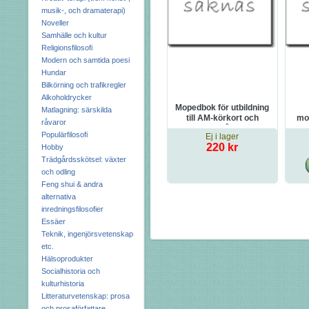
musik-, och dramaterapi)
Noveller
Samhälle och kultur
Religionsfilosofi
Modern och samtida poesi
Hundar
Bilkörning och trafikregler
Alkoholdrycker
Mopedbok för utbildning
Matlagning: särskilda
till AM-körkort och
mot
råvaror
förare av långsamt
Populärfilosofi
Ej i lager
gående fordon
220 kr
Hobby
Trädgårdsskötsel: växter
och odling
Feng shui & andra
alternativa
inredningsfilosofier
Essäer
Teknik, ingenjörsvetenskap
etc.
Hälsoprodukter
Socialhistoria och
kulturhistoria
Litteraturvetenskap: prosa
och prosaförfattare