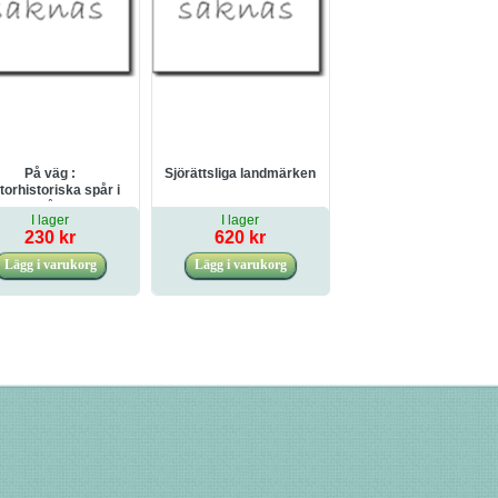
På väg :
Sjörättsliga landmärken
orhistoriska spår i
Skåne
I lager
I lager
230 kr
620 kr