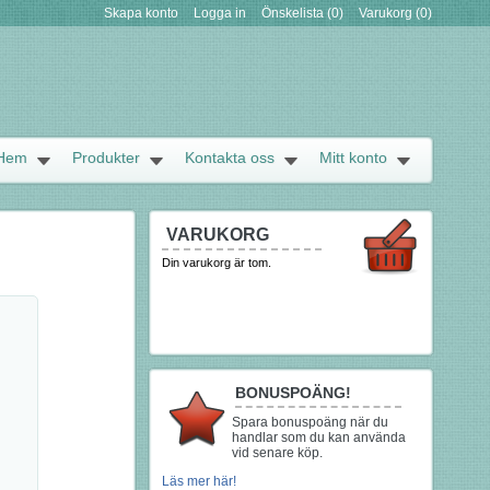
Skapa konto
Logga in
Önskelista
(0)
Varukorg
(0)
Hem
Produkter
Kontakta oss
Mitt konto
VARUKORG
Din varukorg är tom.
BONUSPOÄNG!
Spara bonuspoäng när du
handlar som du kan använda
vid senare köp.
Läs mer här!