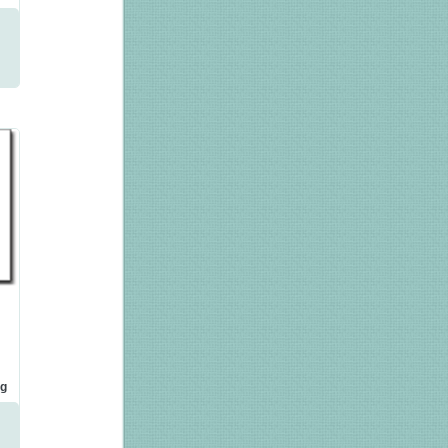
ng
e
&