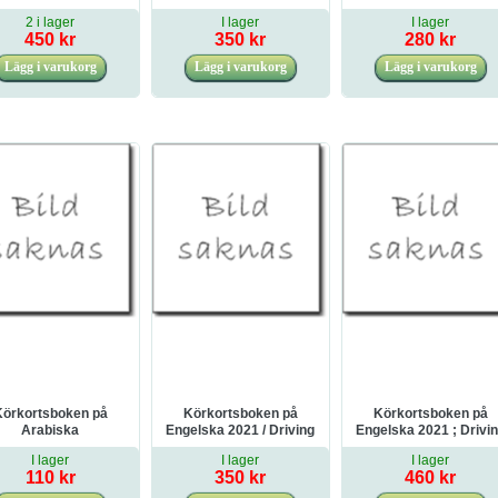
gitalt teoripaket med
bil 2020
2 i lager
I lager
I lager
körkortsfrågor,
450 kr
350 kr
280 kr
vningar, ljudbok &
ebok)
Körkortsboken på
Körkortsboken på
Körkortsboken på
Arabiska
Engelska 2021 / Driving
Engelska 2021 ; Drivi
omatväxlad bil 2022
licence book
licence book (book +
I lager
I lager
I lager
theory pack with onlin
110 kr
350 kr
460 kr
exercises, theory
questions, audiobook 