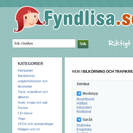
KATEGORIER
Kampanjer
HEM
/
BILKÖRNING OCH TRAFIKR
Barnböcker,
ungdomsböcker och
Attribut
läromedel
Tarot, orakelkort och
Mediatyp
tillbehör
Boardbook
Ande, kropp och själ
Häftad
Inbunden
Pocket
Klotband
CD-skivor
Yoga
Språk
UFOn och utomjordingar
Arabiska
Religion och tro
Engelska