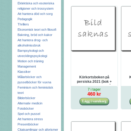
Eklektiska och esoteriska
religioner och trossystem
Att hantera död och sorg
Pedagogik
Thrillers
Ekonomisk teori och filosofi
Bakning, bröd och kakor
Att hantera drog- och
alkoholmissbruk
Barnpsykologi och
utvecklingspsykologi
Motion och träning
Management
Klassiker
Målarböcker och
Körkortsboken på
persiska 2021 (bok +
pysselböcker för vuxna
digitalt teoripaket på
Feminism och feministisk
7 i lager
persiska med
teori
460 kr
körkortsfrågor,
Bilderböcker
övningar, ljudbok &
Alternativ medicin
ebok)
Fotoböcker
Spel och pussel
Att hantera stress
Presentböcker
Citatsamlingar och aforismer