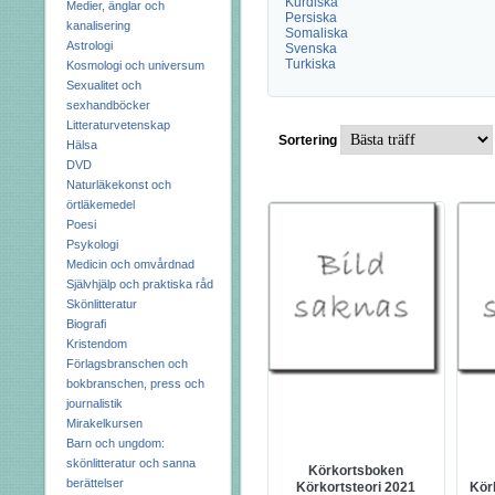
Kurdiska
Medier, änglar och
Persiska
kanalisering
Somaliska
Astrologi
Svenska
Turkiska
Kosmologi och universum
Sexualitet och
sexhandböcker
Litteraturvetenskap
Sortering
Hälsa
DVD
Naturläkekonst och
örtläkemedel
Poesi
Psykologi
Medicin och omvårdnad
Självhjälp och praktiska råd
Skönlitteratur
Biografi
Kristendom
Förlagsbranschen och
bokbranschen, press och
journalistik
Mirakelkursen
Barn och ungdom:
skönlitteratur och sanna
Körkortsboken
berättelser
Körkortsteori 2021
Kör