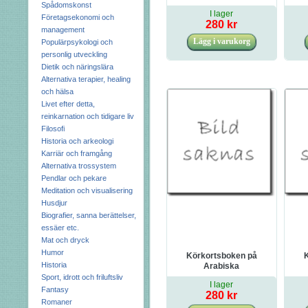
Spådomskonst
+ di
I lager
Företagsekonomi och
280 kr
ö
management
Populärpsykologi och
personlig utveckling
Dietik och näringslära
Alternativa terapier, healing
och hälsa
Livet efter detta,
reinkarnation och tidigare liv
Filosofi
Historia och arkeologi
Karriär och framgång
Alternativa trossystem
Pendlar och pekare
Meditation och visualisering
Husdjur
Biografier, sanna berättelser,
essäer etc.
Mat och dryck
Humor
Körkortsboken på
Historia
Arabiska
Automatväxlad bil
Aut
Sport, idrott och friluftsliv
I lager
Fantasy
280 kr
Romaner