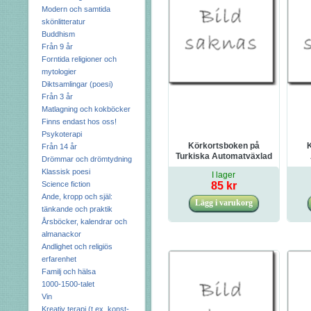
Modern och samtida
skönlitteratur
Buddhism
Från 9 år
Forntida religioner och
mytologier
Diktsamlingar (poesi)
Från 3 år
Matlagning och kokböcker
Finns endast hos oss!
Psykoterapi
Körkortsboken på
K
Från 14 år
Turkiska Automatväxlad
Drömmar och drömtydning
bil 2022
Klassisk poesi
I lager
Science fiction
85 kr
Ande, kropp och själ:
tänkande och praktik
Årsböcker, kalendrar och
almanackor
Andlighet och religiös
erfarenhet
Familj och hälsa
1000-1500-talet
Vin
Kreativ terapi (t.ex. konst-,