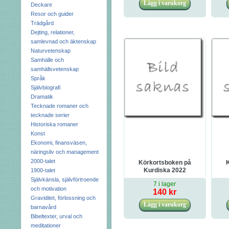
Deckare
Resor och guider
Trädgård
Dejting, relationer,
samlevnad och äktenskap
Naturvetenskap
Samhälle och
samhällsvetenskap
Språk
Självbiografi
Dramatik
Tecknade romaner och
tecknade serier
Historiska romaner
Konst
Ekonomi, finansväsen,
näringsliv och management
2000-talet
Körkortsboken på
Kurdiska 2022
1900-talet
Aut
Självkänsla, självförtroende
7 i lager
och motivation
140 kr
Graviditet, förlossning och
barnavård
Bibeltexter, urval och
meditationer