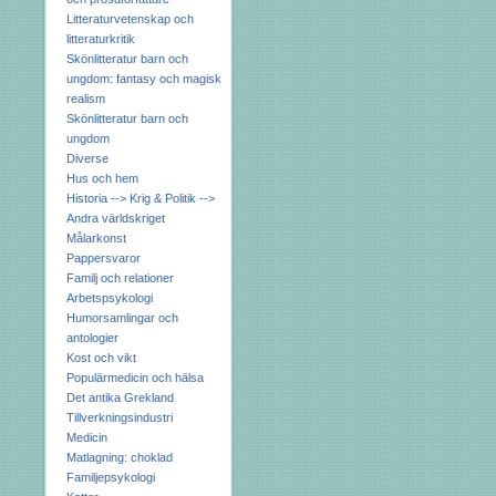
Litteraturvetenskap och
litteraturkritik
Skönlitteratur barn och
ungdom: fantasy och magisk
realism
Skönlitteratur barn och
ungdom
Diverse
Hus och hem
Historia --> Krig & Politik -->
Andra världskriget
Målarkonst
Pappersvaror
Familj och relationer
Arbetspsykologi
Humorsamlingar och
antologier
Kost och vikt
Populärmedicin och hälsa
Det antika Grekland
Tillverkningsindustri
Medicin
Matlagning: choklad
Familjepsykologi