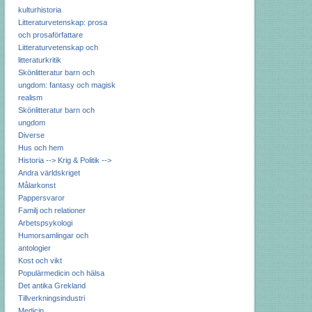
kulturhistoria
Litteraturvetenskap: prosa
och prosaförfattare
Litteraturvetenskap och
litteraturkritik
Skönlitteratur barn och
ungdom: fantasy och magisk
realism
Skönlitteratur barn och
ungdom
Diverse
Hus och hem
Historia --> Krig & Politik -->
Andra världskriget
Målarkonst
Pappersvaror
Familj och relationer
Arbetspsykologi
Humorsamlingar och
antologier
Kost och vikt
Populärmedicin och hälsa
Det antika Grekland
Tillverkningsindustri
Medicin