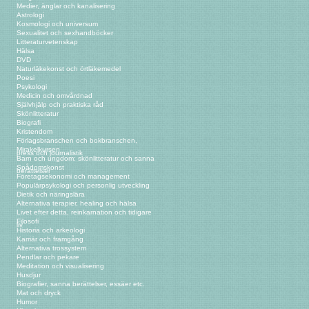
Medier, änglar och kanalisering
Astrologi
Kosmologi och universum
Sexualitet och sexhandböcker
Litteraturvetenskap
Hälsa
DVD
Naturläkekonst och örtläkemedel
Poesi
Psykologi
Medicin och omvårdnad
Självhjälp och praktiska råd
Skönlitteratur
Biografi
Kristendom
Förlagsbranschen och bokbranschen,
Mirakelkursen
press och journalistik
Barn och ungdom: skönlitteratur och sanna
Spådomskonst
berättelser
Företagsekonomi och management
Populärpsykologi och personlig utveckling
Dietik och näringslära
Alternativa terapier, healing och hälsa
Livet efter detta, reinkarnation och tidigare
Filosofi
liv
Historia och arkeologi
Karriär och framgång
Alternativa trossystem
Pendlar och pekare
Meditation och visualisering
Husdjur
Biografier, sanna berättelser, essäer etc.
Mat och dryck
Humor