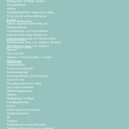
Matlagning: särskilda råvaror
Populärfilosofi
Hobby
Trädgårdsskötsel: växter och odling
Feng shui & andra alternativa
Essäer
inredningsfilosofier
Teknik, ingenjörsvetenskap etc.
Hälsoprodukter
Socialhistoria och kulturhistoria
Litteraturvetenskap: prosa och
Litteraturvetenskap och litteraturkritik
prosaförfattare
Skönlitteratur barn och ungdom: fantasy
Skönlitteratur barn och ungdom
och magisk realism
Diverse
Hus och hem
Historia --> Krig & Politik --> Andra
Målarkonst
världskriget
Pappersvaror
Familj och relationer
Arbetspsykologi
Humorsamlingar och antologier
Kost och vikt
Populärmedicin och hälsa
Det antika Grekland
Tillverkningsindustri
Medicin
Matlagning: choklad
Familjepsykologi
Katter
Guds natur och existens
Religionshistoria
Öl
Religion
Folkhälsa och personlig hälsa
Självbiografi: religion och andlighet