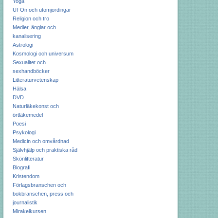
Yoga
UFOn och utomjordingar
Religion och tro
Medier, änglar och
kanalisering
Astrologi
Kosmologi och universum
Sexualitet och
sexhandböcker
Litteraturvetenskap
Hälsa
DVD
Naturläkekonst och
örtläkemedel
Poesi
Psykologi
Medicin och omvårdnad
Självhjälp och praktiska råd
Skönlitteratur
Biografi
Kristendom
Förlagsbranschen och
bokbranschen, press och
journalistik
Mirakelkursen