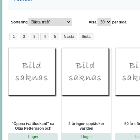
Sortering
Visa
per sida
1
2
3
4
5
Nästa
Sista
"Öppna tvättluckan!" sa
2-åringen upptäcker
50 år ef
Olga Pettersson och
världen
morrade till
I lager
I lager
I l