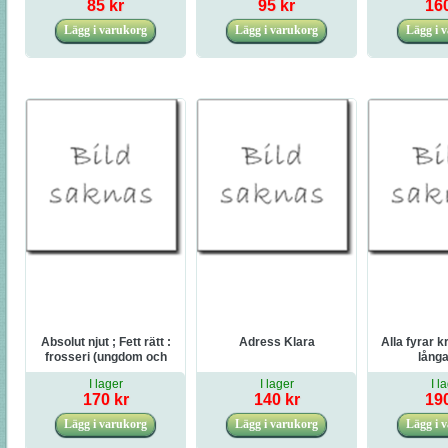
85 kr
95 kr
160
Absolut njut ; Fett rätt :
Adress Klara
Alla fyrar k
frosseri (ungdom och
långa
vuxen)
I lager
I lager
I l
170 kr
140 kr
190