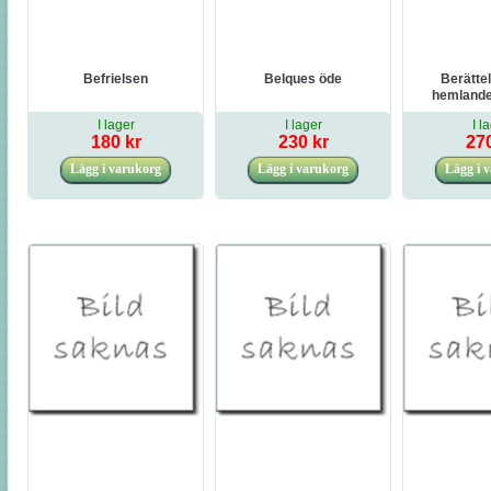
Befrielsen
Belques öde
Berättel
hemlandet
(arab
I lager
I lager
I l
180 kr
230 kr
270