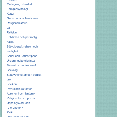
Matlagning: choklad
Familjepsykologi
Katter
Guds natur och existens
Religionshistoria
Öl
Religion
Folkhälsa och personlig
hälsa
Självbiografi: religion och
andlighet
Serier och Seriestrippar
Ursprungsbefolkningar
Teosofi och antroposofi
Sociologi
Statsvetenskap och politisk
teori
Lexikon
Psykologiska tester
Agronomi och lantbruk
Religiöst liv och praxis
Uppslagsverk och
referensverk
Reiki