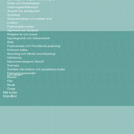
Serier och Seriestrippar
Ursprungsbefolkningar
Teosofi och antroposofi
Sociologi
Statsvetenskap och politisk teori
Lexikon
Psykologiska tester
Agronomi och lantbruk
Religiöst liv och praxis
Uppslagsverk och referensverk
Reiki
Psykoanalys och Freudiansk psykologi
Kvinnors hälsa
Neurologi och klinisk neurofysiologi
Idéhistoria
Naturvetenskapens filosofi
Svenska
Samtida icke-kristna och parakristna kulter
Förlossningsmetoder
och sekter
Böcker
Film
Musik
Övrigt
Mitt konto
Köpvillkor