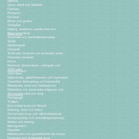
Historia
Sport, idrott och friluftsliv
Fantasy
Romaner
Deckare
Resor och guider
Trädgård
Dejting, relationer, samlevnad och
Naturvetenskap
äktenskap
Samhälle och samhällsvetenskap
Språk
Självbiografi
Dramatik
Tecknade romaner och tecknade serier
Historiska romaner
Konst
Ekonomi, finansväsen, näringsliv och
2000-talet
management
1900-talet
Självkänsla, självförtroende och motivation
Graviditet, förlossning och barnavård
Bibeltexter, urval och meditationer
Eklektiska och esoteriska religioner och
Att hantera död och sorg
trossystem
Pedagogik
Thrillers
Ekonomisk teori och filosofi
Bakning, bröd och kakor
Att hantera drog- och alkoholmissbruk
Barnpsykologi och utvecklingspsykologi
Motion och träning
Management
Klassiker
Målarböcker och pysselböcker för vuxna
Feminism och feministisk teori