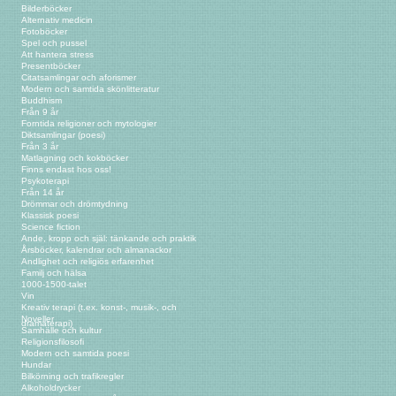
Bilderböcker
Alternativ medicin
Fotoböcker
Spel och pussel
Att hantera stress
Presentböcker
Citatsamlingar och aforismer
Modern och samtida skönlitteratur
Buddhism
Från 9 år
Forntida religioner och mytologier
Diktsamlingar (poesi)
Från 3 år
Matlagning och kokböcker
Finns endast hos oss!
Psykoterapi
Från 14 år
Drömmar och drömtydning
Klassisk poesi
Science fiction
Ande, kropp och själ: tänkande och praktik
Årsböcker, kalendrar och almanackor
Andlighet och religiös erfarenhet
Familj och hälsa
1000-1500-talet
Vin
Kreativ terapi (t.ex. konst-, musik-, och
Noveller
dramaterapi)
Samhälle och kultur
Religionsfilosofi
Modern och samtida poesi
Hundar
Bilkörning och trafikregler
Alkoholdrycker