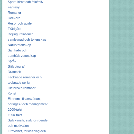
Sport, idrott och friluftsliv
Fantasy
Romaner
Deckare
Resor och guider
Trädgård
Dejting, relationer,
samlevnad och äktenskap
Naturvetenskap
Samhälle och
samhällsvetenskap
Språk
Självbiografi
Dramatik
Tecknade romaner och
tecknade serier
Historiska romaner
Konst
Ekonomi, finansväsen,
näringsliv och management
2000-talet
1900-talet
Självkänsla, självförtroende
och motivation
Graviditet, förlossning och