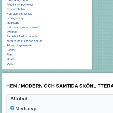
Psykoanalys och
Freudiansk psykologi
Kvinnors hälsa
Neurologi och klinisk
neurofysiologi
Idéhistoria
Naturvetenskapens filosofi
Svenska
Samtida icke-kristna och
parakristna kulter och sekter
Förlossningsmetoder
Böcker
Film
Musik
Övrigt
HEM
/
MODERN OCH SAMTIDA SKÖNLITTER
Attribut
Mediatyp