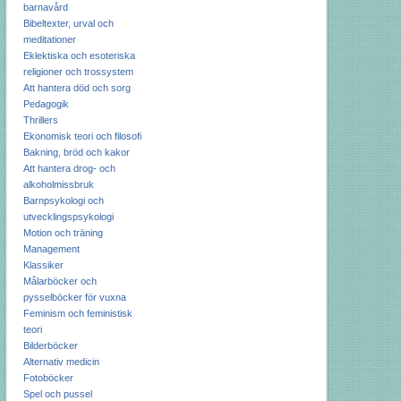
barnavård
Bibeltexter, urval och
meditationer
Eklektiska och esoteriska
religioner och trossystem
Att hantera död och sorg
Pedagogik
Thrillers
Ekonomisk teori och filosofi
Bakning, bröd och kakor
Att hantera drog- och
alkoholmissbruk
Barnpsykologi och
utvecklingspsykologi
Motion och träning
Management
Klassiker
Målarböcker och
pysselböcker för vuxna
Feminism och feministisk
teori
Bilderböcker
Alternativ medicin
Fotoböcker
Spel och pussel