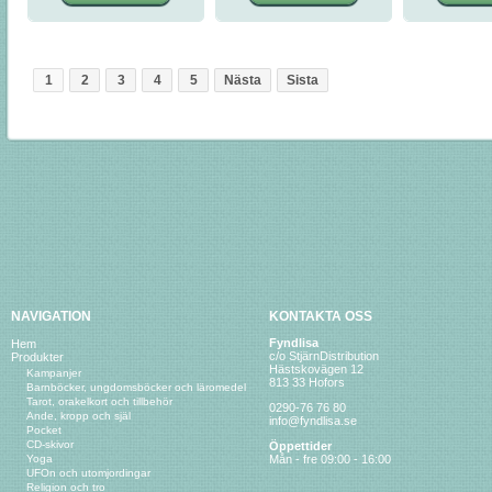
1
2
3
4
5
Nästa
Sista
NAVIGATION
KONTAKTA OSS
Fyndlisa
Hem
c/o StjärnDistribution
Produkter
Hästskovägen 12
Kampanjer
813 33 Hofors
Barnböcker, ungdomsböcker och läromedel
Tarot, orakelkort och tillbehör
0290-76 76 80
Ande, kropp och själ
info@fyndlisa.se
Pocket
CD-skivor
Öppettider
Yoga
Mån - fre 09:00 - 16:00
UFOn och utomjordingar
Religion och tro