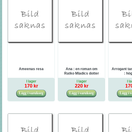
Ameenas resa
Ana : en roman om
Arrogant tant
Ratko Mladics dotter
: hö
och hjältarnas galler
I lager
I lager
I l
170 kr
220 kr
170