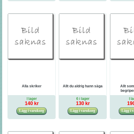
Alla skriker
Allt du aldrig hann säga
Allt som
begripe
I lager
6 i lager
I l
140 kr
130 kr
190