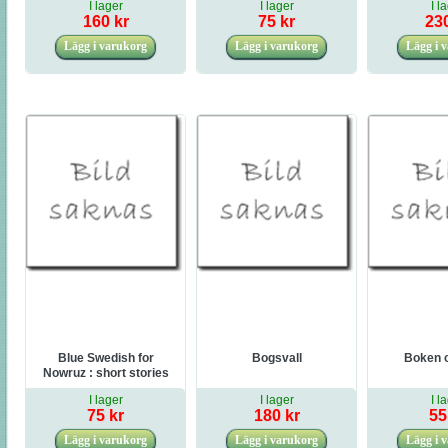
I lager
I lager
I l
160 kr
75 kr
230
Blue Swedish for
Bogsvall
Boken 
Nowruz : short stories
from Sweden
I lager
I lager
I l
75 kr
180 kr
55