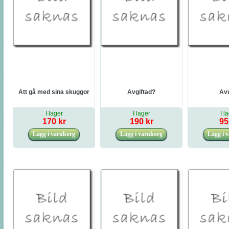
Att gå med sina skuggor
Avgiftad?
Av
I lager
I lager
I l
170 kr
190 kr
95