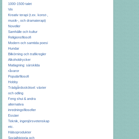
1000-1500-talet
Vin
Kreativ terapi (t.ex. konst-,
musik-, och dramaterapi)
Noveller
Samhälle och kultur
Religionsfilosofi
Modern och samtida poesi
Hundar
Bilkörning och trafikregler
Alkoholdrycker
Matlagning: särskilda
råvaror
Populärfilosofi
Hobby
Trädgårdsskötsel: växter
och odling
Feng shui & andra
alternativa
inredningsfilosofier
Essäer
Teknik, ingenjörsvetenskap
etc.
Hälsoprodukter
Socialhistoria och