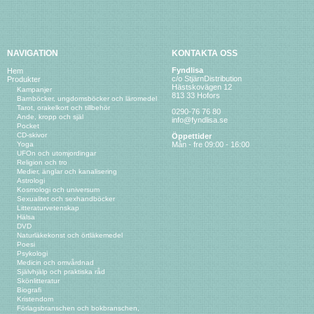
NAVIGATION
KONTAKTA OSS
Fyndlisa
Hem
c/o StjärnDistribution
Produkter
Hästskovägen 12
Kampanjer
813 33 Hofors
Barnböcker, ungdomsböcker och läromedel
Tarot, orakelkort och tillbehör
0290-76 76 80
Ande, kropp och själ
info@fyndlisa.se
Pocket
CD-skivor
Öppettider
Yoga
Mån - fre 09:00 - 16:00
UFOn och utomjordingar
Religion och tro
Medier, änglar och kanalisering
Astrologi
Kosmologi och universum
Sexualitet och sexhandböcker
Litteraturvetenskap
Hälsa
DVD
Naturläkekonst och örtläkemedel
Poesi
Psykologi
Medicin och omvårdnad
Självhjälp och praktiska råd
Skönlitteratur
Biografi
Kristendom
Förlagsbranschen och bokbranschen,