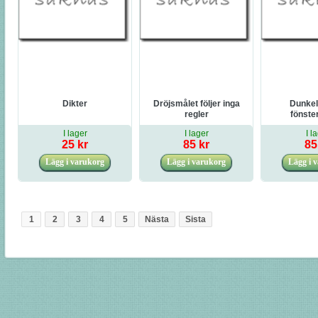
Dikter
Dröjsmålet följer inga
Dunkel
regler
fönste
I lager
I lager
I l
25 kr
85 kr
85
1
2
3
4
5
Nästa
Sista