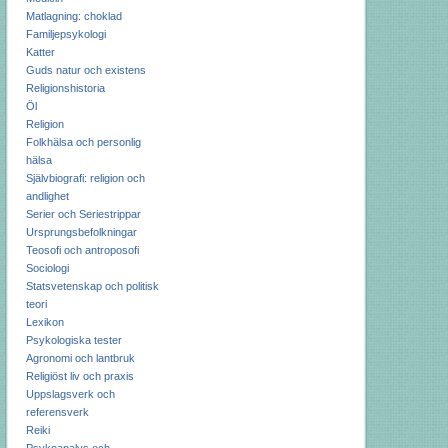
Matlagning: choklad
Familjepsykologi
Katter
Guds natur och existens
Religionshistoria
Öl
Religion
Folkhälsa och personlig
hälsa
Självbiografi: religion och
andlighet
Serier och Seriestrippar
Ursprungsbefolkningar
Teosofi och antroposofi
Sociologi
Statsvetenskap och politisk
teori
Lexikon
Psykologiska tester
Agronomi och lantbruk
Religiöst liv och praxis
Uppslagsverk och
referensverk
Reiki