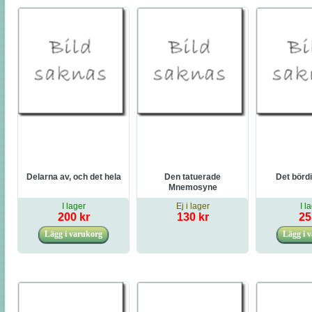
Delarna av, och det hela
Den tatuerade
Det bördi
Mnemosyne
I lager
Ej i lager
I l
200 kr
130 kr
25