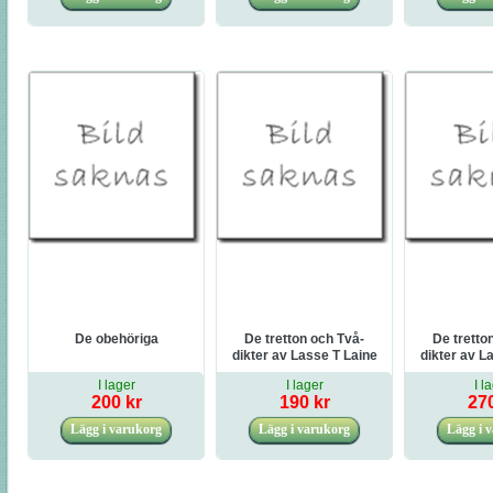
De obehöriga
De tretton och Två-
De tretto
dikter av Lasse T Laine
dikter av L
I lager
I lager
I l
200 kr
190 kr
270