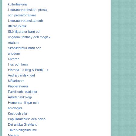
kulturhistoria
Litteraturvetenskap: prosa
och prosaförfattare
Litteraturvetenskap och
litteraturkritik
Skönlitteratur barn och
ungdom: fantasy och magisk
realism
Skönlitteratur barn och
ungdom
Diverse
Hus och hem
Historia --> Krig & Politik -->
Andra världskriget
Målarkonst
Pappersvaror
Familj och relationer
Arbetspsykologi
Humorsamlingar och
antologier
Kost och vikt
Populärmedicin och hälsa
Det antika Grekland
Tillverkningsindustri
Medicin