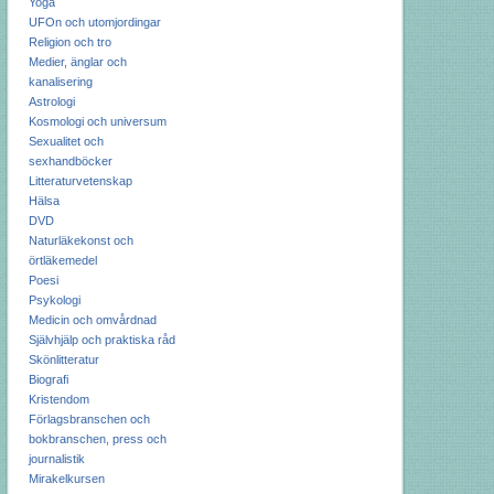
Yoga
UFOn och utomjordingar
Religion och tro
Medier, änglar och
kanalisering
Astrologi
Kosmologi och universum
Sexualitet och
sexhandböcker
Litteraturvetenskap
Hälsa
DVD
Naturläkekonst och
örtläkemedel
Poesi
Psykologi
Medicin och omvårdnad
Självhjälp och praktiska råd
Skönlitteratur
Biografi
Kristendom
Förlagsbranschen och
bokbranschen, press och
journalistik
Mirakelkursen