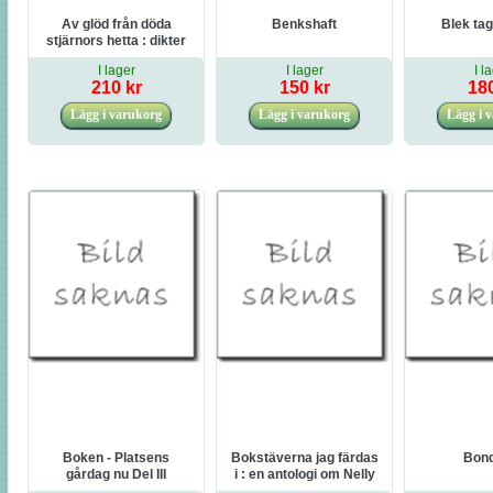
Av glöd från döda
Benkshaft
Blek ta
stjärnors hetta : dikter
och tankar
I lager
I lager
I l
210 kr
150 kr
180
Boken - Platsens
Bokstäverna jag färdas
Bond
gårdag nu Del III
i : en antologi om Nelly
Sachs