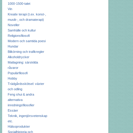
1000-1500-talet
Vin
Kreativ terapi (t.ex. konst-,
musik-, och dramaterapi)
Noveller
Samhälle och kultur
Religionsfilosofi
Modern och samtida poesi
Hundar
Bilkörning och trafikregler
Alkoholdrycker
Matlagning: särskilda
råvaror
Populärfilosofi
Hobby
Trädgårdsskötsel: växter
och odling
Feng shui & andra
alternativa
inredningsfilosofier
Essäer
Teknik, ingenjörsvetenskap
etc.
Hälsoprodukter
Socialhistoria och