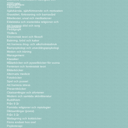
2000-talet
management
1900-talet
Självkänsla, självförtroende och motivation
Graviditet, förlossning och barnavård
Bibeltexter, urval och meditationer
Eklektiska och esoteriska religioner och
Att hantera död och sorg
trossystem
Pedagogik
Thrillers
Ekonomisk teori och filosofi
Bakning, bröd och kakor
Att hantera drog- och alkoholmissbruk
Barnpsykologi och utvecklingspsykologi
Motion och träning
Management
Klassiker
Målarböcker och pysselböcker för vuxna
Feminism och feministisk teori
Bilderböcker
Alternativ medicin
Fotoböcker
Spel och pussel
Att hantera stress
Presentböcker
Citatsamlingar och aforismer
Modern och samtida skönlitteratur
Buddhism
Från 9 år
Forntida religioner och mytologier
Diktsamlingar (poesi)
Från 3 år
Matlagning och kokböcker
Finns endast hos oss!
Psykoterapi