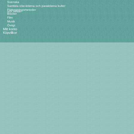
Svenska
Samtida icke-kristna och parakristna kulter
Förlossningsmetoder
och sekter
Böcker
Film
Musik
Övrigt
Mitt konto
Köpvillkor