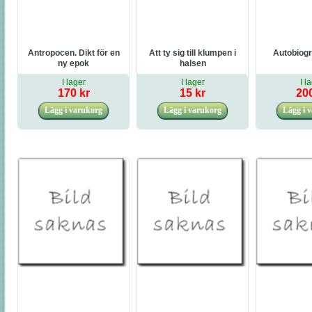
Antropocen. Dikt för en
Att ty sig till klumpen i
Autobiogr
ny epok
halsen
I lager
I lager
I l
170 kr
15 kr
200