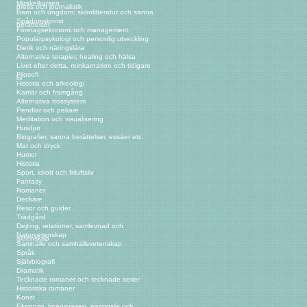
Mirakelkursen
press och journalistik
Barn och ungdom: skönlitteratur och sanna
Spådomskonst
berättelser
Företagsekonomi och management
Populärpsykologi och personlig utveckling
Dietik och näringslära
Alternativa terapier, healing och hälsa
Livet efter detta, reinkarnation och tidigare
Filosofi
liv
Historia och arkeologi
Karriär och framgång
Alternativa trossystem
Pendlar och pekare
Meditation och visualisering
Husdjur
Biografier, sanna berättelser, essäer etc.
Mat och dryck
Humor
Historia
Sport, idrott och friluftsliv
Fantasy
Romaner
Deckare
Resor och guider
Trädgård
Dejting, relationer, samlevnad och
Naturvetenskap
äktenskap
Samhälle och samhällsvetenskap
Språk
Självbiografi
Dramatik
Tecknade romaner och tecknade serier
Historiska romaner
Konst
Ekonomi, finansväsen, näringsliv och