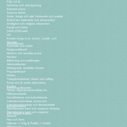
Från 14 år
Drömmar och drömtydning
Klassisk poesi
Science fiction
Ande, kropp och själ: tänkande och praktik
Årsböcker, kalendrar och almanackor
Andlighet och religiös erfarenhet
Familj och hälsa
1000-1500-talet
Vin
Kreativ terapi (t.ex. konst-, musik-, och
Noveller
dramaterapi)
Samhälle och kultur
Religionsfilosofi
Modern och samtida poesi
Hundar
Bilkörning och trafikregler
Alkoholdrycker
Matlagning: särskilda råvaror
Populärfilosofi
Hobby
Trädgårdsskötsel: växter och odling
Feng shui & andra alternativa
Essäer
inredningsfilosofier
Teknik, ingenjörsvetenskap etc.
Hälsoprodukter
Socialhistoria och kulturhistoria
Litteraturvetenskap: prosa och
Litteraturvetenskap och litteraturkritik
prosaförfattare
Skönlitteratur barn och ungdom: fantasy
Skönlitteratur barn och ungdom
och magisk realism
Diverse
Hus och hem
Historia --> Krig & Politik --> Andra
Målarkonst