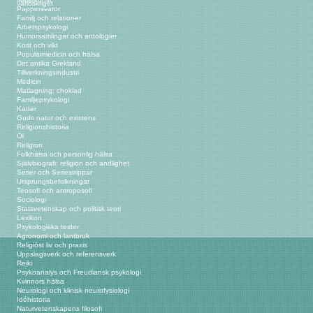
världskriget
Pappersvaror
Familj och relationer
Arbetspsykologi
Humorsamlingar och antologier
Kost och vikt
Populärmedicin och hälsa
Det antika Grekland
Tillverkningsindustri
Medicin
Matlagning: choklad
Familjepsykologi
Katter
Guds natur och existens
Religionshistoria
Öl
Religion
Folkhälsa och personlig hälsa
Självbiografi: religion och andlighet
Serier och Seriestrippar
Ursprungsbefolkningar
Teosofi och antroposofi
Sociologi
Statsvetenskap och politisk teori
Lexikon
Psykologiska tester
Agronomi och lantbruk
Religiöst liv och praxis
Uppslagsverk och referensverk
Reiki
Psykoanalys och Freudiansk psykologi
Kvinnors hälsa
Neurologi och klinisk neurofysiologi
Idéhistoria
Naturvetenskapens filosofi