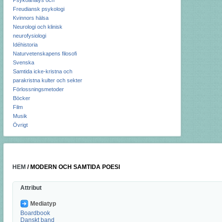
Psykoanalys och
Freudiansk psykologi
Kvinnors hälsa
Neurologi och klinisk
neurofysiologi
Idéhistoria
Naturvetenskapens filosofi
Svenska
Samtida icke-kristna och
parakristna kulter och sekter
Förlossningsmetoder
Böcker
Film
Musik
Övrigt
HEM
/
MODERN OCH SAMTIDA POESI
Attribut
Mediatyp
Boardbook
Danskt band