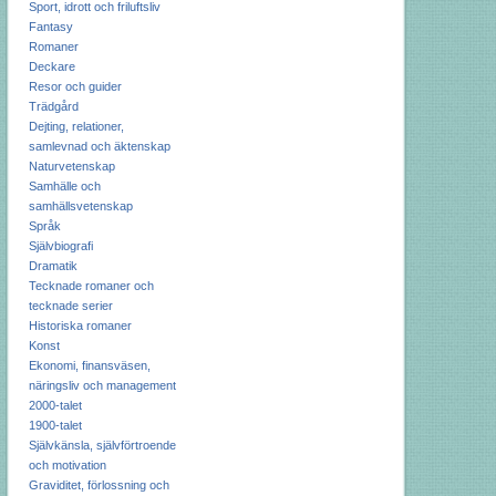
Sport, idrott och friluftsliv
Fantasy
Romaner
Deckare
Resor och guider
Trädgård
Dejting, relationer,
samlevnad och äktenskap
Naturvetenskap
Samhälle och
samhällsvetenskap
Språk
Självbiografi
Dramatik
Tecknade romaner och
tecknade serier
Historiska romaner
Konst
Ekonomi, finansväsen,
näringsliv och management
2000-talet
1900-talet
Självkänsla, självförtroende
och motivation
Graviditet, förlossning och