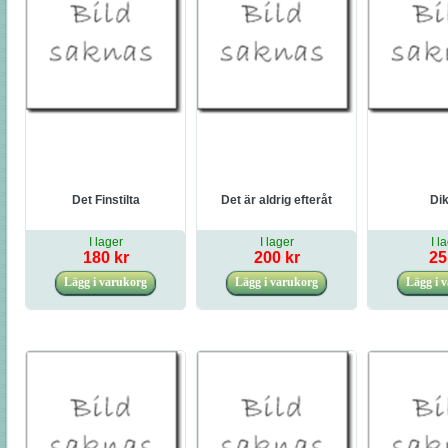
Det Finstilta
Det är aldrig efteråt
Dik
I lager
I lager
I l
180 kr
200 kr
25