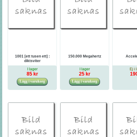
1001 [ett tusen ett] :
150.000 Megahertz
Accele
diktsviter
I lager
I lager
Ej i 
85 kr
25 kr
190