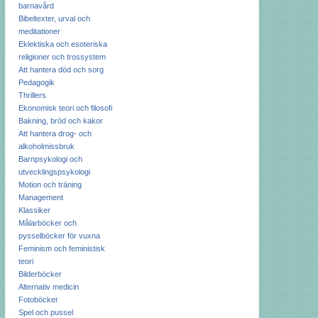
barnavård
Bibeltexter, urval och
meditationer
Eklektiska och esoteriska
religioner och trossystem
Att hantera död och sorg
Pedagogik
Thrillers
Ekonomisk teori och filosofi
Bakning, bröd och kakor
Att hantera drog- och
alkoholmissbruk
Barnpsykologi och
utvecklingspsykologi
Motion och träning
Management
Klassiker
Målarböcker och
pysselböcker för vuxna
Feminism och feministisk
teori
Bilderböcker
Alternativ medicin
Fotoböcker
Spel och pussel