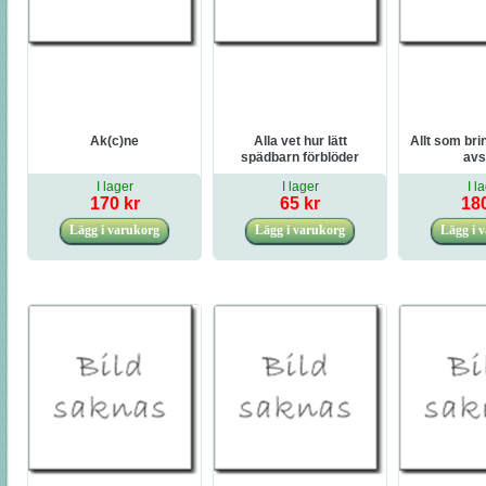
Ak(c)ne
Alla vet hur lätt
Allt som brin
spädbarn förblöder
avs
I lager
I lager
I l
170 kr
65 kr
180