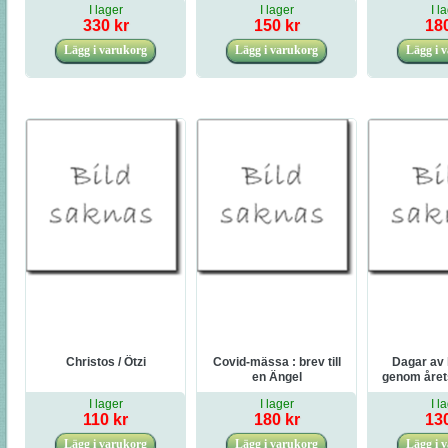
I lager
I lager
I l
330 kr
150 kr
180
Christos / Ötzi
Covid-mässa : brev till
Dagar av l
en Ängel
genom årets
akvar
I lager
I lager
I l
110 kr
180 kr
130