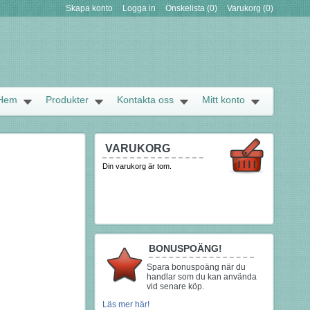
Skapa konto
Logga in
Önskelista
(0)
Varukorg
(0)
Hem
Produkter
Kontakta oss
Mitt konto
VARUKORG
Din varukorg är tom.
BONUSPOÄNG!
Spara bonuspoäng när du
handlar som du kan använda
vid senare köp.
Läs mer här!