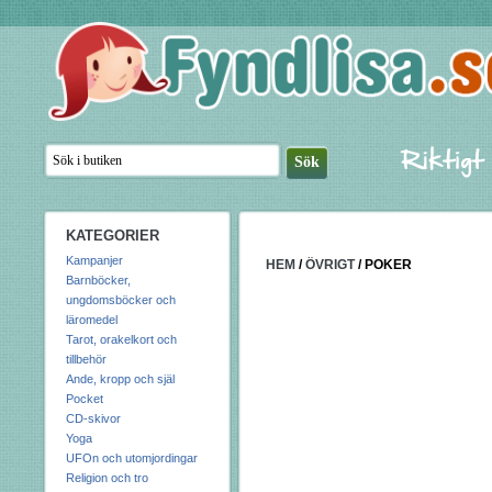
KATEGORIER
Kampanjer
HEM
/
ÖVRIGT
/
POKER
Barnböcker,
ungdomsböcker och
läromedel
Tarot, orakelkort och
tillbehör
Ande, kropp och själ
Pocket
CD-skivor
Yoga
UFOn och utomjordingar
Religion och tro