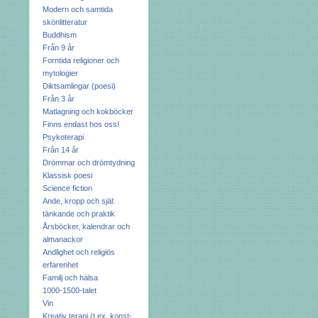
Modern och samtida
skönlitteratur
Buddhism
Från 9 år
Forntida religioner och
mytologier
Diktsamlingar (poesi)
Från 3 år
Matlagning och kokböcker
Finns endast hos oss!
Psykoterapi
Från 14 år
Drömmar och drömtydning
Klassisk poesi
Science fiction
Ande, kropp och själ:
tänkande och praktik
Årsböcker, kalendrar och
almanackor
Andlighet och religiös
erfarenhet
Familj och hälsa
1000-1500-talet
Vin
Kreativ terapi (t.ex. konst-,