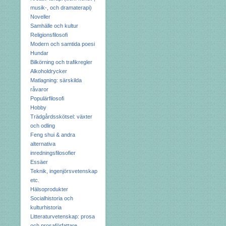
musik-, och dramaterapi)
Noveller
Samhälle och kultur
Religionsfilosofi
Modern och samtida poesi
Hundar
Bilkörning och trafikregler
Alkoholdrycker
Matlagning: särskilda
råvaror
Populärfilosofi
Hobby
Trädgårdsskötsel: växter
och odling
Feng shui & andra
alternativa
inredningsfilosofier
Essäer
Teknik, ingenjörsvetenskap
etc.
Hälsoprodukter
Socialhistoria och
kulturhistoria
Litteraturvetenskap: prosa
och prosaförfattare