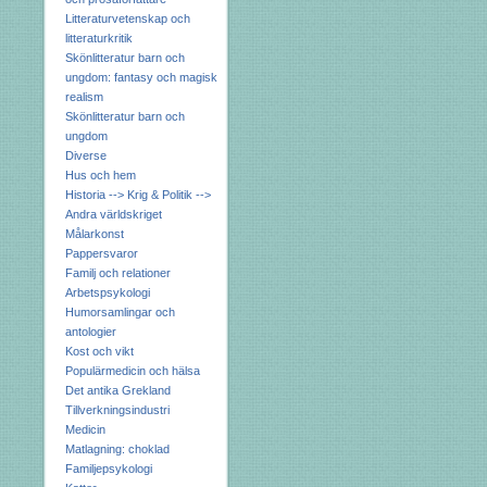
Litteraturvetenskap och
litteraturkritik
Skönlitteratur barn och
ungdom: fantasy och magisk
realism
Skönlitteratur barn och
ungdom
Diverse
Hus och hem
Historia --> Krig & Politik -->
Andra världskriget
Målarkonst
Pappersvaror
Familj och relationer
Arbetspsykologi
Humorsamlingar och
antologier
Kost och vikt
Populärmedicin och hälsa
Det antika Grekland
Tillverkningsindustri
Medicin
Matlagning: choklad
Familjepsykologi