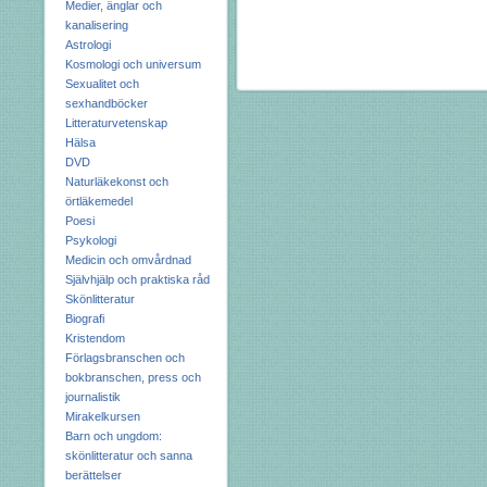
Medier, änglar och
kanalisering
Astrologi
Kosmologi och universum
Sexualitet och
sexhandböcker
Litteraturvetenskap
Hälsa
DVD
Naturläkekonst och
örtläkemedel
Poesi
Psykologi
Medicin och omvårdnad
Självhjälp och praktiska råd
Skönlitteratur
Biografi
Kristendom
Förlagsbranschen och
bokbranschen, press och
journalistik
Mirakelkursen
Barn och ungdom:
skönlitteratur och sanna
berättelser