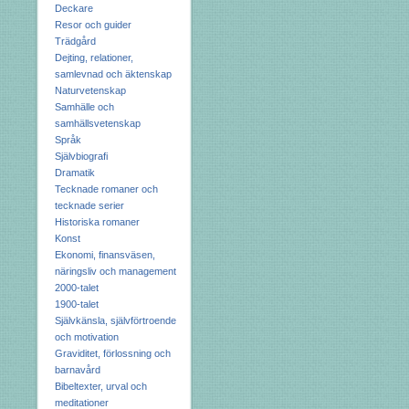
Deckare
Resor och guider
Trädgård
Dejting, relationer,
samlevnad och äktenskap
Naturvetenskap
Samhälle och
samhällsvetenskap
Språk
Självbiografi
Dramatik
Tecknade romaner och
tecknade serier
Historiska romaner
Konst
Ekonomi, finansväsen,
näringsliv och management
2000-talet
1900-talet
Självkänsla, självförtroende
och motivation
Graviditet, förlossning och
barnavård
Bibeltexter, urval och
meditationer