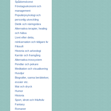
Spådomskonst
Företagsekonomi och
management
Populärpsykologi och
personlig utveckling
Dietik och näringslära
Alternativa terapier, healing
och hälsa
Livet efter detta,
reinkarnation och tidigare liv
Filosofi
Historia och arkeologi
Karriär och framgång
Alternativa trossystem
Pendlar och pekare
Meditation och visualisering
Husdjur
Biografier, sanna berättelser,
essäer etc.
Mat och dryck
Humor
Historia
Sport, idrott och friluftsliv
Fantasy
Romaner