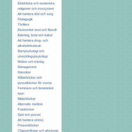
Eklektiska och esoteriska
religioner och trossystem
Att hantera död och sorg
Pedagogik
Thrillers
Ekonomisk teori och filosofi
Bakning, bröd och kakor
Att hantera drog- och
alkoholmissbruk
Barnpsykologi och
utvecklingspsykologi
Motion och träning
Management
Klassiker
Målarböcker och
pysselböcker för vuxna
Feminism och feministisk
teori
Bilderböcker
Alternativ medicin
Fotoböcker
Spel och pussel
Att hantera stress
Presentböcker
Citatsamlingar och aforismer