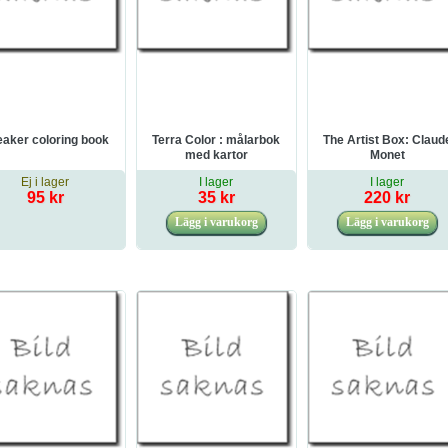
aker coloring book
Terra Color : målarbok
The Artist Box: Claud
med kartor
Monet
Ej i lager
I lager
I lager
95 kr
35 kr
220 kr