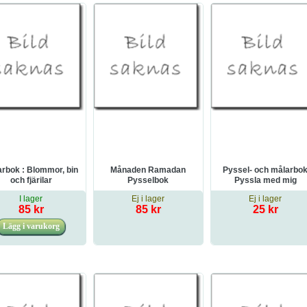
arbok : Blommor, bin
Månaden Ramadan
Pyssel- och målarbo
och fjärilar
Pysselbok
Pyssla med mig
I lager
Ej i lager
Ej i lager
85 kr
85 kr
25 kr