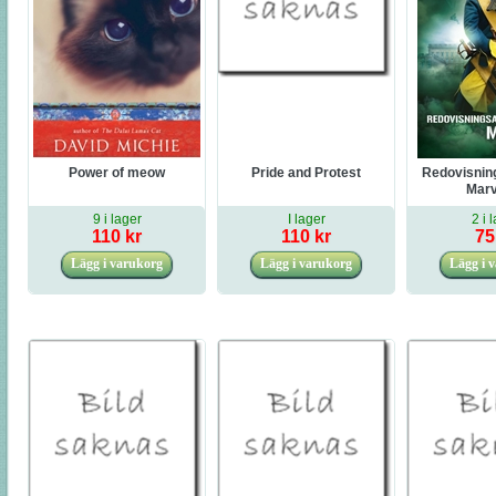
Power of meow
Pride and Protest
Redovisnin
Marv
9 i lager
I lager
2 i 
110 kr
110 kr
75