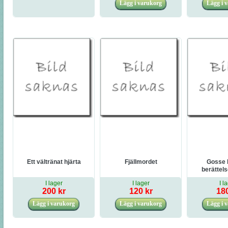
Ett vältränat hjärta
Fjällmordet
Gosse 
berättel
stulen 
I lager
I lager
I l
200 kr
120 kr
180