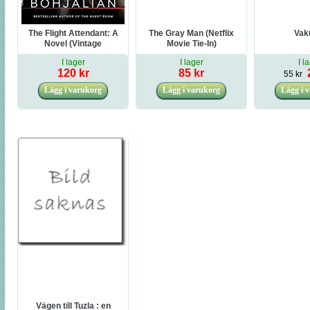
The Flight Attendant: A
The Gray Man (Netflix
Vak
Novel (Vintage
Movie Tie-In)
Contemporaries)
I lager
I lager
I l
120 kr
85 kr
55 kr
Vägen till Tuzla : en