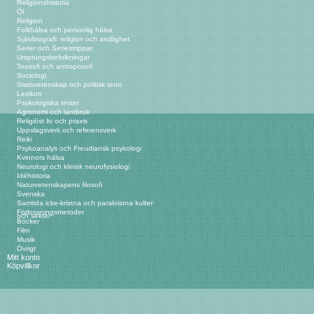
Religionshistoria
Öl
Religion
Folkhälsa och personlig hälsa
Självbiografi: religion och andlighet
Serier och Seriestrippar
Ursprungsbefolkningar
Teosofi och antroposofi
Sociologi
Statsvetenskap och politisk teori
Lexikon
Psykologiska tester
Agronomi och lantbruk
Religiöst liv och praxis
Uppslagsverk och referensverk
Reiki
Psykoanalys och Freudiansk psykologi
Kvinnors hälsa
Neurologi och klinisk neurofysiologi
Idéhistoria
Naturvetenskapens filosofi
Svenska
Samtida icke-kristna och parakristna kulter
Förlossningsmetoder
och sekter
Böcker
Film
Musik
Övrigt
Mitt konto
Köpvillkor