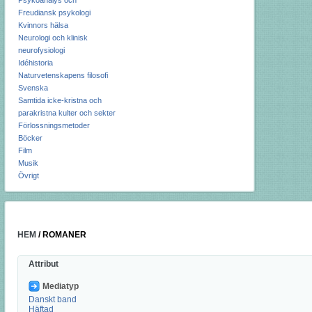
Psykoanalys och
Freudiansk psykologi
Kvinnors hälsa
Neurologi och klinisk
neurofysiologi
Idéhistoria
Naturvetenskapens filosofi
Svenska
Samtida icke-kristna och
parakristna kulter och sekter
Förlossningsmetoder
Böcker
Film
Musik
Övrigt
HEM
/
ROMANER
Attribut
Mediatyp
Danskt band
Häftad