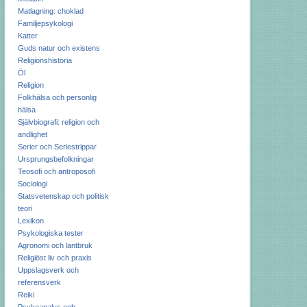
Matlagning: choklad
Familjepsykologi
Katter
Guds natur och existens
Religionshistoria
Öl
Religion
Folkhälsa och personlig
hälsa
Självbiografi: religion och
andlighet
Serier och Seriestrippar
Ursprungsbefolkningar
Teosofi och antroposofi
Sociologi
Statsvetenskap och politisk
teori
Lexikon
Psykologiska tester
Agronomi och lantbruk
Religiöst liv och praxis
Uppslagsverk och
referensverk
Reiki