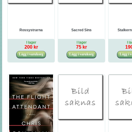
Rossystrarna
Sacred Sins
Stalker
I lager
I lager
I l
200 kr
75 kr
190