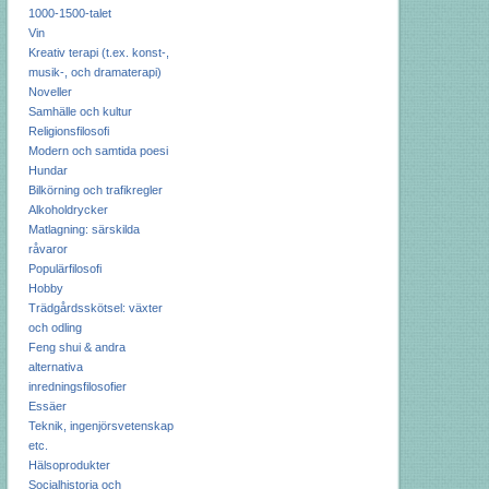
1000-1500-talet
Vin
Kreativ terapi (t.ex. konst-,
musik-, och dramaterapi)
Noveller
Samhälle och kultur
Religionsfilosofi
Modern och samtida poesi
Hundar
Bilkörning och trafikregler
Alkoholdrycker
Matlagning: särskilda
råvaror
Populärfilosofi
Hobby
Trädgårdsskötsel: växter
och odling
Feng shui & andra
alternativa
inredningsfilosofier
Essäer
Teknik, ingenjörsvetenskap
etc.
Hälsoprodukter
Socialhistoria och