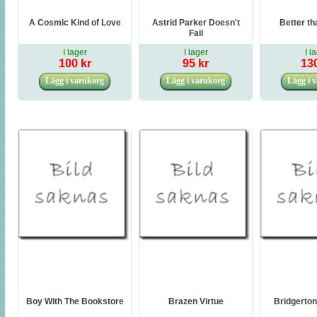
A Cosmic Kind of Love
Astrid Parker Doesn't
Better th
Fail
I lager
I lager
I l
100 kr
95 kr
130
Boy With The Bookstore
Brazen Virtue
Bridgerton 