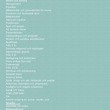
Motion och träning
Management
Klassiker
Målarböcker och pysselböcker för vuxna
Feminism och feministisk teori
Bilderböcker
Alternativ medicin
Fotoböcker
Spel och pussel
Att hantera stress
Presentböcker
Citatsamlingar och aforismer
Modern och samtida skönlitteratur
Buddhism
Från 9 år
Forntida religioner och mytologier
Diktsamlingar (poesi)
Från 3 år
Matlagning och kokböcker
Finns endast hos oss!
Psykoterapi
Från 14 år
Drömmar och drömtydning
Klassisk poesi
Science fiction
Ande, kropp och själ: tänkande och praktik
Årsböcker, kalendrar och almanackor
Andlighet och religiös erfarenhet
Familj och hälsa
1000-1500-talet
Vin
Kreativ terapi (t.ex. konst-, musik-, och
Noveller
dramaterapi)
Samhälle och kultur
Religionsfilosofi