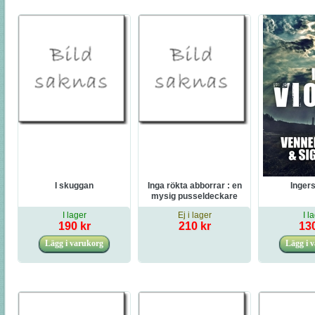
I skuggan
Inga rökta abborrar : en
Ingers
mysig pusseldeckare
I lager
Ej i lager
I l
190 kr
210 kr
130