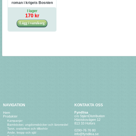
roman i krigets Bosnien
I lager
170 kr
NAVIGATION
KONTAKTA OSS
Fyndlisa
Hem
c/o StjärnDistribution
Produkter
Hästskovägen 12
Kampanjer
813 33 Hofors
Barnböcker, ungdomsböcker och läromedel
Tarot, orakelkort och tillbehör
0290-76 76 80
Ande, kropp och själ
info@fyndlisa.se