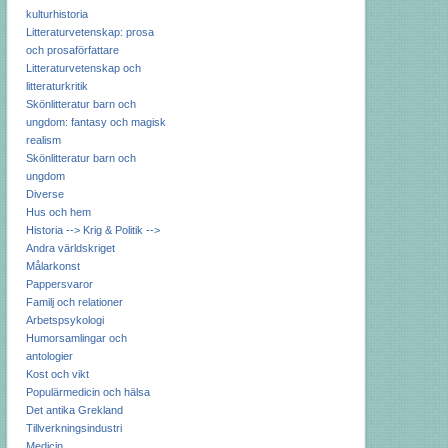
kulturhistoria
Litteraturvetenskap: prosa
och prosaförfattare
Litteraturvetenskap och
litteraturkritik
Skönlitteratur barn och
ungdom: fantasy och magisk
realism
Skönlitteratur barn och
ungdom
Diverse
Hus och hem
Historia --> Krig & Politik -->
Andra världskriget
Målarkonst
Pappersvaror
Familj och relationer
Arbetspsykologi
Humorsamlingar och
antologier
Kost och vikt
Populärmedicin och hälsa
Det antika Grekland
Tillverkningsindustri
Medicin