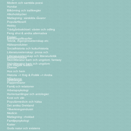
Modern och samtida poesi
Hundar
Bilkörning och trafikregler
Alkoholdrycker
Matlagning: särskilda råvaror
Populärfilosofi
Hobby
Trädgårdsskötsel: växter och odling
Feng shui & andra alternativa
Essäer
inredningsfilosofier
Teknik, ingenjörsvetenskap etc.
Hälsoprodukter
Socialhistoria och kulturhistoria
Litteraturvetenskap: prosa och
Litteraturvetenskap och litteraturkritik
prosaförfattare
Skönlitteratur barn och ungdom: fantasy
Skönlitteratur barn och ungdom
och magisk realism
Diverse
Hus och hem
Historia --> Krig & Politik --> Andra
Målarkonst
världskriget
Pappersvaror
Familj och relationer
Arbetspsykologi
Humorsamlingar och antologier
Kost och vikt
Populärmedicin och hälsa
Det antika Grekland
Tillverkningsindustri
Medicin
Matlagning: choklad
Familjepsykologi
Katter
Guds natur och existens