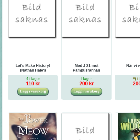
Let's Make History!
Med J 21 mot
När vi 
(Nathan Hale's
Pampusrännan
Hazardous Tales)
4 i lager
I lager
Ej i 
110 kr
200 kr
200