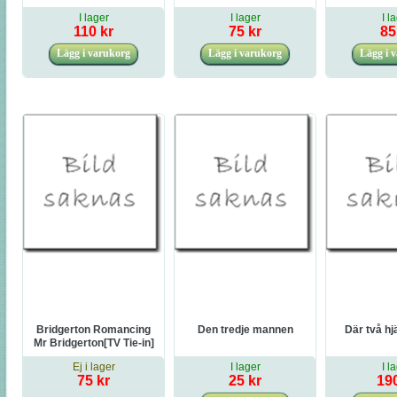
I lager
I lager
I l
110 kr
75 kr
85
Bridgerton Romancing
Den tredje mannen
Där två hj
Mr Bridgerton[TV Tie-in]
Ej i lager
I lager
I l
75 kr
25 kr
190