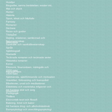
Husdjur
Biografier, sanna berättelser, essäer etc.
Mat och dryck
Humor
Historia
Sport, idrott och friluftsliv
Fantasy
Romaner
Deckare
Resor och guider
Trädgård
Dejting, relationer, samlevnad och
Naturvetenskap
äktenskap
Samhälle och samhällsvetenskap
Språk
Självbiografi
Dramatik
Tecknade romaner och tecknade serier
Historiska romaner
Konst
Ekonomi, finansväsen, näringsliv och
2000-talet
management
1900-talet
Självkänsla, självförtroende och motivation
Graviditet, förlossning och barnavård
Bibeltexter, urval och meditationer
Eklektiska och esoteriska religioner och
Att hantera död och sorg
trossystem
Pedagogik
Thrillers
Ekonomisk teori och filosofi
Bakning, bröd och kakor
Att hantera drog- och alkoholmissbruk
Barnpsykologi och utvecklingspsykologi