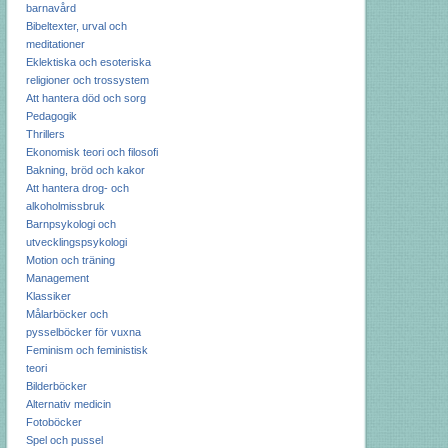
barnavård
Bibeltexter, urval och
meditationer
Eklektiska och esoteriska
religioner och trossystem
Att hantera död och sorg
Pedagogik
Thrillers
Ekonomisk teori och filosofi
Bakning, bröd och kakor
Att hantera drog- och
alkoholmissbruk
Barnpsykologi och
utvecklingspsykologi
Motion och träning
Management
Klassiker
Målarböcker och
pysselböcker för vuxna
Feminism och feministisk
teori
Bilderböcker
Alternativ medicin
Fotoböcker
Spel och pussel