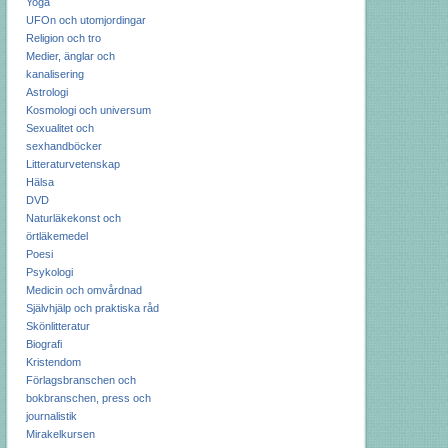
Yoga
UFOn och utomjordingar
Religion och tro
Medier, änglar och
kanalisering
Astrologi
Kosmologi och universum
Sexualitet och
sexhandböcker
Litteraturvetenskap
Hälsa
DVD
Naturläkekonst och
örtläkemedel
Poesi
Psykologi
Medicin och omvårdnad
Självhjälp och praktiska råd
Skönlitteratur
Biografi
Kristendom
Förlagsbranschen och
bokbranschen, press och
journalistik
Mirakelkursen