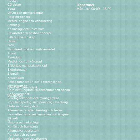
Pocket
CD-skivor
Öppettider
Yoga
Mån - fre 09:00 - 16:00
UFOn och utomjordingar
Religion och tro
Medier, änglar och kanalisering
Astrologi
Kosmologi och universum
Sexualitet och sexhandböcker
Litteraturvetenskap
Hälsa
DVD
Naturläkekonst och örtläkemedel
Poesi
Psykologi
Medicin och omvårdnad
Självhjälp och praktiska råd
Skönlitteratur
Biografi
Kristendom
Förlagsbranschen och bokbranschen,
Mirakelkursen
press och journalistik
Barn och ungdom: skönlitteratur och sanna
Spådomskonst
berättelser
Företagsekonomi och management
Populärpsykologi och personlig utveckling
Dietik och näringslära
Alternativa terapier, healing och hälsa
Livet efter detta, reinkarnation och tidigare
Filosofi
liv
Historia och arkeologi
Karriär och framgång
Alternativa trossystem
Pendlar och pekare
Meditation och visualisering