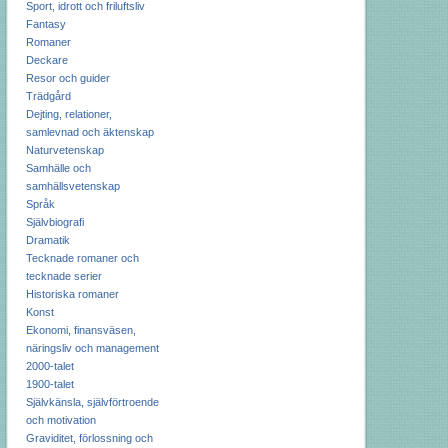
Sport, idrott och friluftsliv
Fantasy
Romaner
Deckare
Resor och guider
Trädgård
Dejting, relationer,
samlevnad och äktenskap
Naturvetenskap
Samhälle och
samhällsvetenskap
Språk
Självbiografi
Dramatik
Tecknade romaner och
tecknade serier
Historiska romaner
Konst
Ekonomi, finansväsen,
näringsliv och management
2000-talet
1900-talet
Självkänsla, självförtroende
och motivation
Graviditet, förlossning och