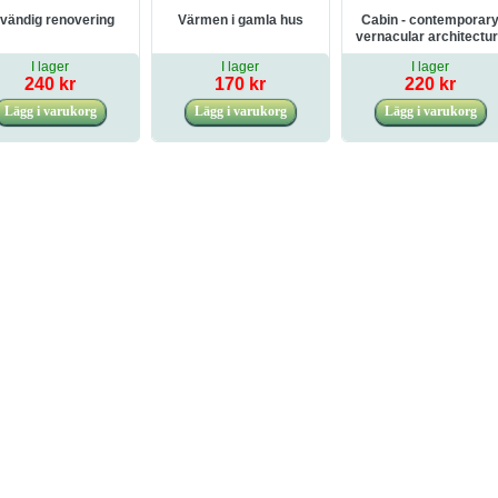
vändig renovering
Värmen i gamla hus
Cabin - contemporar
vernacular architectu
I lager
I lager
I lager
240 kr
170 kr
220 kr