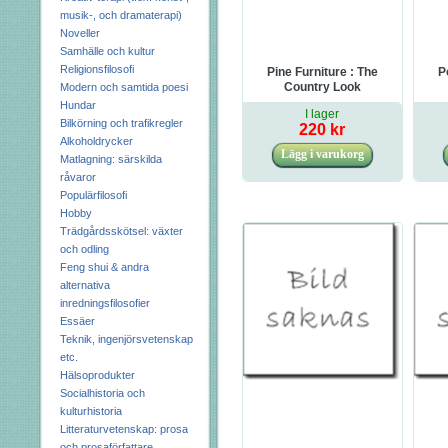
musik-, och dramaterapi)
Noveller
Samhälle och kultur
Religionsfilosofi
Pine Furniture : The
P
Country Look
Modern och samtida poesi
Hundar
I lager
Bilkörning och trafikregler
220 kr
Alkoholdrycker
Matlagning: särskilda
råvaror
Populärfilosofi
Hobby
Trädgårdsskötsel: växter
och odling
Feng shui & andra
alternativa
inredningsfilosofier
Essäer
Teknik, ingenjörsvetenskap
etc.
Hälsoprodukter
Socialhistoria och
kulturhistoria
Litteraturvetenskap: prosa
och prosaförfattare