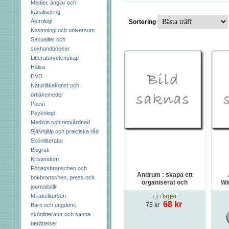
Medier, änglar och
kanalisering
Astrologi
Sortering
Kosmologi och universum
Sexualitet och
sexhandböcker
Litteraturvetenskap
Hälsa
DVD
Naturläkekonst och
örtläkemedel
Poesi
Psykologi
Medicin och omvårdnad
Självhjälp och praktiska råd
Skönlitteratur
Biografi
Kristendom
Förlagsbranschen och
Andrum : skapa ett
bokbranschen, press och
organiserat och
Wi
journalistik
harmoniskt hem
Per
Mirakelkursen
Ej i lager
68 kr
75 kr
Barn och ungdom:
skönlitteratur och sanna
berättelser