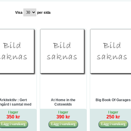
Visa
per sida
Arkitektliv : Gert
At Home in the
Big Book Of Garages
ngård i samtal med
Cotswolds
 Magnus Johansson
I lager
I lager
I lager
och Johan Linton
350 kr
390 kr
250 kr