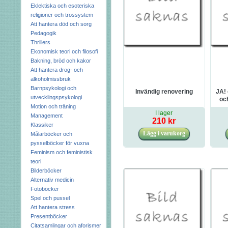
Eklektiska och esoteriska
religioner och trossystem
Att hantera död och sorg
Pedagogik
Thrillers
Ekonomisk teori och filosofi
Bakning, bröd och kakor
Att hantera drog- och
alkoholmissbruk
Barnpsykologi och
Invändig renovering
JA! 
utvecklingspsykologi
och
Motion och träning
I lager
Management
210 kr
Klassiker
Målarböcker och
pysselböcker för vuxna
Feminism och feministisk
teori
Bilderböcker
Alternativ medicin
Fotoböcker
Spel och pussel
Att hantera stress
Presentböcker
Citatsamlingar och aforismer