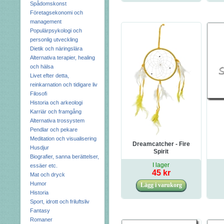
Spådomskonst
Företagsekonomi och
management
Populärpsykologi och
personlig utveckling
Dietik och näringslära
Alternativa terapier, healing
och hälsa
Livet efter detta,
reinkarnation och tidigare liv
Filosofi
Historia och arkeologi
Karriär och framgång
Alternativa trossystem
Pendlar och pekare
Meditation och visualisering
Dreamcatcher - Fire
Husdjur
Spirit
Biografier, sanna berättelser,
I lager
essäer etc.
45 kr
Mat och dryck
Humor
Historia
Sport, idrott och friluftsliv
Fantasy
Romaner