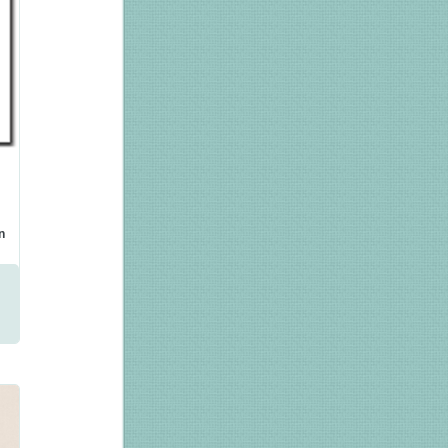
n
r
a