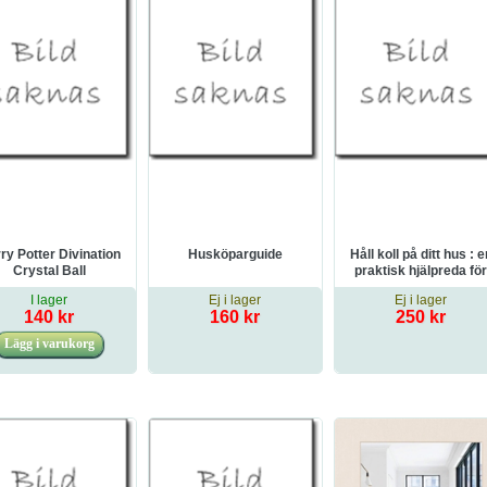
ry Potter Divination
Husköparguide
Håll koll på ditt hus : e
Crystal Ball
praktisk hjälpreda fö
dig som vill lära känn
I lager
Ej i lager
Ej i lager
ditt hus
140 kr
160 kr
250 kr