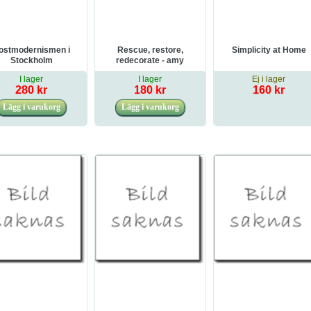
ostmodernismen i
Rescue, restore,
Simplicity at Home
Stockholm
redecorate - amy
howards guide to
I lager
I lager
Ej i lager
refinishing furniture an
280 kr
180 kr
160 kr