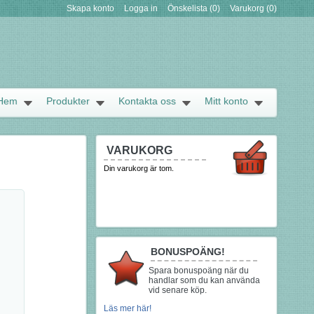
Skapa konto
Logga in
Önskelista
(0)
Varukorg
(0)
Hem
Produkter
Kontakta oss
Mitt konto
VARUKORG
Din varukorg är tom.
BONUSPOÄNG!
Spara bonuspoäng när du
handlar som du kan använda
vid senare köp.
Läs mer här!