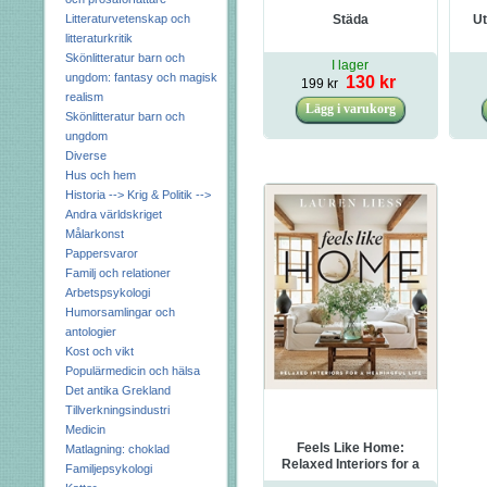
Litteraturvetenskap och
Städa
Ut
litteraturkritik
Skönlitteratur barn och
I lager
ungdom: fantasy och magisk
130 kr
199 kr
realism
Skönlitteratur barn och
ungdom
Diverse
Hus och hem
Historia --> Krig & Politik -->
Andra världskriget
Målarkonst
Pappersvaror
Familj och relationer
Arbetspsykologi
Humorsamlingar och
antologier
Kost och vikt
Populärmedicin och hälsa
Det antika Grekland
Tillverkningsindustri
Medicin
Feels Like Home:
Matlagning: choklad
Relaxed Interiors for a
Familjepsykologi
Meaningful Life