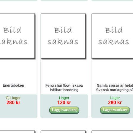
Energiboken
Feng shui flow : skapa
Gamla spisar är heta
hållbar inredning
Svensk matlagning p
AGA- och vedspis
Ej i lager
I lager
I lager
genom tiderna
280 kr
120 kr
280 kr