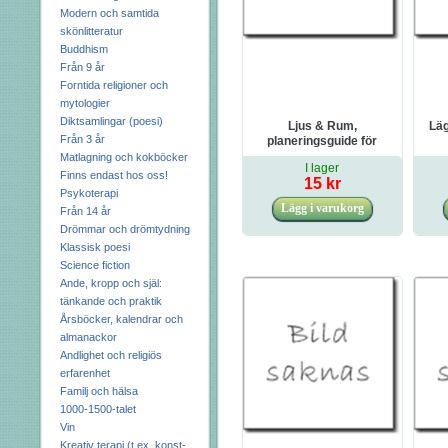
Modern och samtida
skönlitteratur
Buddhism
Från 9 år
Forntida religioner och
mytologier
Diktsamlingar (poesi)
Ljus & Rum,
Lä
Från 3 år
planeringsguide för
belysning inomhus
Matlagning och kokböcker
I lager
Finns endast hos oss!
15 kr
Psykoterapi
Från 14 år
Drömmar och drömtydning
Klassisk poesi
Science fiction
Ande, kropp och själ:
tänkande och praktik
Årsböcker, kalendrar och
almanackor
Andlighet och religiös
erfarenhet
Familj och hälsa
1000-1500-talet
Vin
Kreativ terapi (t.ex. konst-,