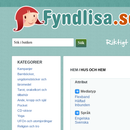
KATEGORIER
Kampanjer
HEM
/
HUS OCH HEM
Barnböcker,
ungdomsböcker och
Attribut
läromedel
Tarot, orakelkort och
Mediatyp
tillbehör
Flexband
Ande, kropp och själ
Häftad
Inbunden
Pocket
CD-skivor
Språk
Yoga
Engelska
UFOn och utomjordingar
Svenska
Religion och tro