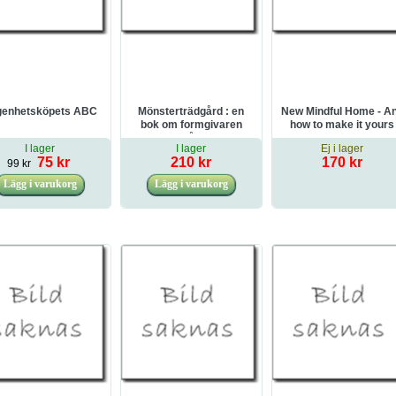
genhetsköpets ABC
Mönsterträdgård : en
New Mindful Home - A
bok om formgivaren
how to make it yours
Maria Åström
I lager
I lager
Ej i lager
75 kr
210 kr
170 kr
99 kr