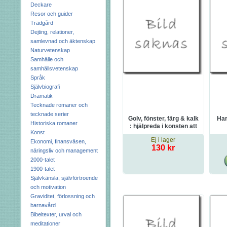
Deckare
Resor och guider
Trädgård
Dejting, relationer,
samlevnad och äktenskap
Naturvetenskap
Samhälle och
samhällsvetenskap
Språk
Självbiografi
Dramatik
Tecknade romaner och
tecknade serier
Golv, fönster, färg & kalk
Har
Historiska romaner
: hjälpreda i konsten att
Konst
rusta upp hus och
Ej i lager
gårdar
Ekonomi, finansväsen,
130 kr
näringsliv och management
2000-talet
1900-talet
Självkänsla, självförtroende
och motivation
Graviditet, förlossning och
barnavård
Bibeltexter, urval och
meditationer