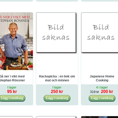
Gå ner i vikt med
Hackapicka : en bok om
Japanese Home
Stephan Rössner
mat och minnen
Cooking
I lager
I lager
4 i lager
95 kr
250 kr
200 kr
319 kr