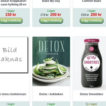
a älskar kroppkakor!
Bake My Day
Comfort Bake
 sann hyllning till en
vensk mattradition
I lager
I lager
I lager
150 kr
200 kr
200 kr
279 kr
259 kr
 stora risottoresan
Detox : kokboken
Detox Smoothies
I lager
I lager
Ej i lager