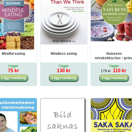
Mindful eating
Mindless eating
Naturens
mirakeldrycker : grön
juicer, smoothies, sho
I lager
I lager
I lager
och longdrinks
75 kr
130 kr
110 kr
179 kr