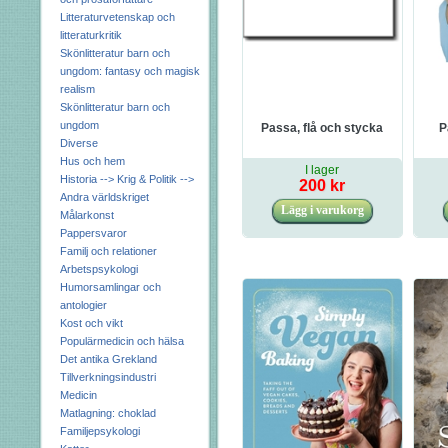
Litteraturvetenskap och
litteraturkritik
Skönlitteratur barn och
ungdom: fantasy och magisk
realism
Skönlitteratur barn och
ungdom
Passa, flå och stycka
P
Diverse
Hus och hem
I lager
Historia --> Krig & Politik -->
200 kr
Andra världskriget
Målarkonst
Pappersvaror
Familj och relationer
Arbetspsykologi
Humorsamlingar och
antologier
Kost och vikt
Populärmedicin och hälsa
Det antika Grekland
Tillverkningsindustri
Medicin
Matlagning: choklad
Familjepsykologi