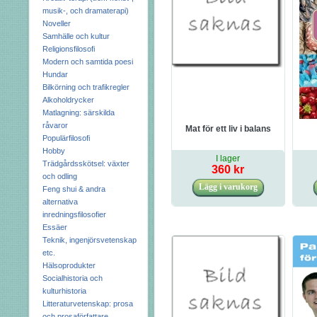
musik-, och dramaterapi)
Noveller
Samhälle och kultur
Religionsfilosofi
Modern och samtida poesi
Hundar
Bilkörning och trafikregler
Alkoholdrycker
Matlagning: särskilda
råvaror
Mat för ett liv i balans
Populärfilosofi
Hobby
I lager
Trädgårdsskötsel: växter
360 kr
och odling
Feng shui & andra
alternativa
inredningsfilosofier
Essäer
Teknik, ingenjörsvetenskap
etc.
Hälsoprodukter
Socialhistoria och
kulturhistoria
Litteraturvetenskap: prosa
och prosaförfattare