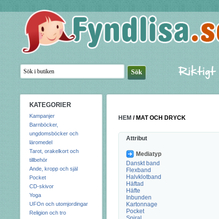
KATEGORIER
Kampanjer
HEM
/
MAT OCH DRYCK
Barnböcker,
ungdomsböcker och
Attribut
läromedel
Tarot, orakelkort och
Mediatyp
tillbehör
Danskt band
Ande, kropp och själ
Flexband
Halvklotband
Pocket
Häftad
CD-skivor
Häfte
Yoga
Inbunden
UFOn och utomjordingar
Kartonnage
Pocket
Religion och tro
Spiral