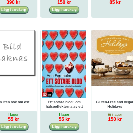
390 kr
150 kr
85 kr
n liten bok om ost
Ett sötare blod : om
Gluten-Free and Vega
hälsoeffekterna av ett
Holidays
sekel med socker
I lager
I lager
Ej i lager
55 kr
55 kr
150 kr