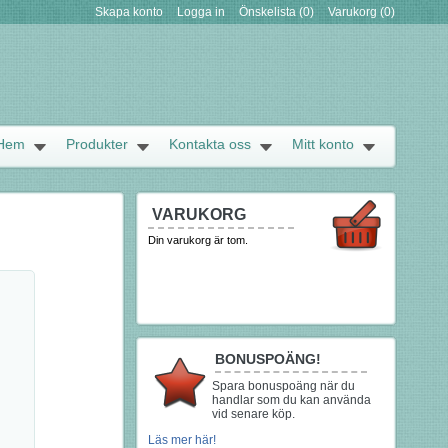
Skapa konto
Logga in
Önskelista
(0)
Varukorg
(0)
Hem
Produkter
Kontakta oss
Mitt konto
VARUKORG
Din varukorg är tom.
BONUSPOÄNG!
Spara bonuspoäng när du
handlar som du kan använda
vid senare köp.
Läs mer här!