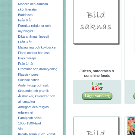
Modern och samtida
skönlitteratur
Buddhism
Från 9 år
Forntida religioner och
mytologier
Diktsamlingar (poesi)
Från 3 år
Matlagning och kokböcker
Finns endast hos oss!
Psykoterapi
Från 14 år
Drömmar och drömtydning
Juices, smoothies &
Klassisk poesi
sunshine foods
Science fiction
I lager
Ande, kropp och själ:
95 kr
tänkande och praktik
Årsböcker, kalendrar och
almanackor
Andlighet och religiös
erfarenhet
Familj och hälsa
1000-1500-talet
Vin
Kreativ terapi (t.ex. konst-,