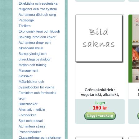
Eklektiska och esoteriska
religioner och trossystem
Att hantera död och sorg
Pedagogik
Thrillers
Ekonomisk teori och filosofi
Bakning, bröd och kakor
Att hantera drog- och
alkoholmissbruk
Barnpsykologi och
utvecklingspsykologi
Motion och träning
Management
Klassiker
Målarböcker och
pysselböcker för vuxna
Grönsakskärlek :
Feminism och feministisk
vegetariskt, alkaliskt,
teori
raw food
I lager
Bilderböcker
160 kr
Alternativ medicin
Fotoböcker
Spel och pussel
Att hantera stress
Presentböcker
Citatsamlingar och aforismer