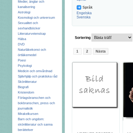
Medier, änglar och
kanalisering
Språk
Astrologi
Engelska
Svenska
Kosmologi och universum
Sexualitet och
sexhandböcker
Litteraturvetenskap
Sortering
Hälsa
DVD
Naturläkekonst och
1
2
Nästa
örtläkemedel
Poesi
Psykologi
Medicin och omvårdnad
Självhjälp och praktiska råd
Skönlitteratur
Biografi
Kristendom
Förlagsbranschen och
bokbranschen, press och
journalistik
Mirakelkursen
Barn och ungdom:
skönlitteratur och sanna
berättelser