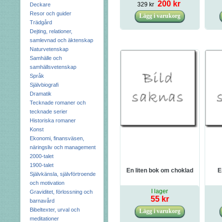
200 kr
329 kr
Deckare
Resor och guider
Trädgård
Dejting, relationer,
samlevnad och äktenskap
Naturvetenskap
Samhälle och
samhällsvetenskap
Språk
Självbiografi
Dramatik
Tecknade romaner och
tecknade serier
Historiska romaner
Konst
Ekonomi, finansväsen,
näringsliv och management
2000-talet
1900-talet
En liten bok om choklad
E
Självkänsla, självförtroende
och motivation
I lager
Graviditet, förlossning och
55 kr
barnavård
Bibeltexter, urval och
meditationer