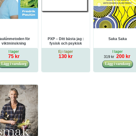
aulúnmetoden för
PXP – Ditt bästa jag :
Saka Saka
viktminskning
fysisk och psykisk
hälsa med PXP-
I lager
Ej i lager
I lager
metoden
75 kr
130 kr
200 kr
319 kr