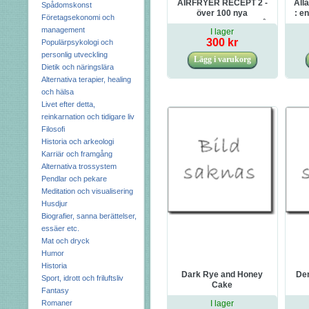
AIRFRYER RECEPT 2 -
All
Spådomskonst
över 100 nya
: en
Företagsekonomi och
inspirerande recept på
s
management
I lager
läcker vardagsmat
300 kr
Populärpsykologi och
personlig utveckling
Dietik och näringslära
Alternativa terapier, healing
och hälsa
Livet efter detta,
reinkarnation och tidigare liv
Filosofi
Historia och arkeologi
Karriär och framgång
Alternativa trossystem
Pendlar och pekare
Meditation och visualisering
Husdjur
Biografier, sanna berättelser,
essäer etc.
Mat och dryck
Humor
Historia
Dark Rye and Honey
Den
Sport, idrott och friluftsliv
Cake
Fantasy
Romaner
I lager