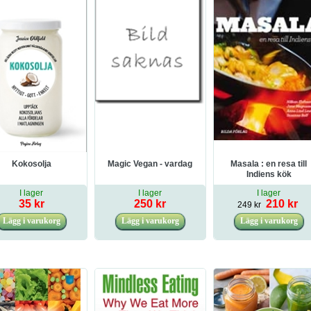
Kokosolja
Magic Vegan - vardag
Masala : en resa till
Indiens kök
I lager
I lager
I lager
35 kr
250 kr
210 kr
249 kr