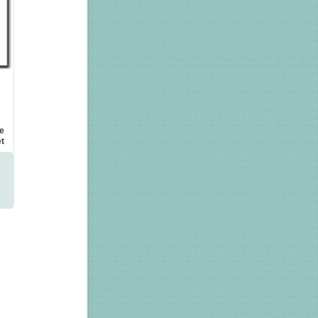
te
et