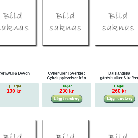
Cornwall & Devon
Cykelturer i Sverige :
Dalsländska
Cykelupplevelser från
gårdsbutiker & kafée
Trelleborg i söder till
Ej i lager
I lager
I lager
Lappland i norr
100 kr
230 kr
260 kr