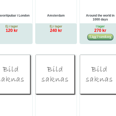
avoritpubar i London
Amsterdam
Around the world in
1000 days
Ej i lager
Ej i lager
I lager
120 kr
240 kr
270 kr