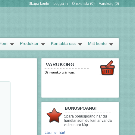
Skapa konto
Logga in
Önskelista
(0)
Varukorg
(0)
Hem
Produkter
Kontakta oss
Mitt konto
VARUKORG
Din varukorg är tom.
BONUSPOÄNG!
Spara bonuspoäng när du
handlar som du kan använda
vid senare köp.
Läs mer här!