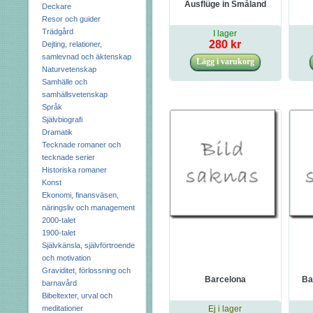
Ausflüge in Småland
Deckare
Resor och guider
Trädgård
I lager
280 kr
Dejting, relationer,
samlevnad och äktenskap
Naturvetenskap
Samhälle och
samhällsvetenskap
Språk
Självbiografi
Dramatik
Tecknade romaner och
tecknade serier
Historiska romaner
Konst
Ekonomi, finansväsen,
näringsliv och management
2000-talet
1900-talet
Självkänsla, självförtroende
och motivation
Graviditet, förlossning och
Barcelona
Ba
barnavård
Bibeltexter, urval och
meditationer
Ej i lager