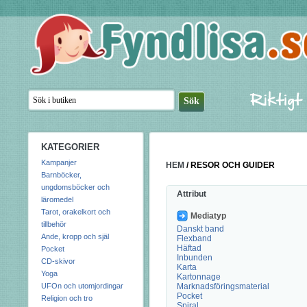
KATEGORIER
Kampanjer
HEM
/
RESOR OCH GUIDER
Barnböcker,
ungdomsböcker och
Attribut
läromedel
Tarot, orakelkort och
Mediatyp
tillbehör
Danskt band
Ande, kropp och själ
Flexband
Häftad
Pocket
Inbunden
CD-skivor
Karta
Yoga
Kartonnage
UFOn och utomjordingar
Marknadsföringsmaterial
Pocket
Religion och tro
Spiral