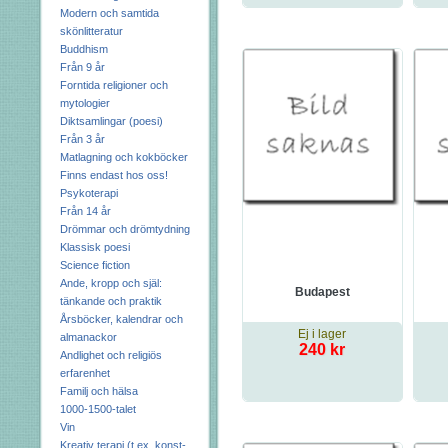
Modern och samtida
skönlitteratur
Buddhism
Från 9 år
Forntida religioner och
mytologier
Diktsamlingar (poesi)
Från 3 år
Matlagning och kokböcker
Finns endast hos oss!
Psykoterapi
Från 14 år
Drömmar och drömtydning
Klassisk poesi
Science fiction
Ande, kropp och själ:
Budapest
tänkande och praktik
Årsböcker, kalendrar och
Ej i lager
almanackor
240 kr
Andlighet och religiös
erfarenhet
Familj och hälsa
1000-1500-talet
Vin
Kreativ terapi (t.ex. konst-,