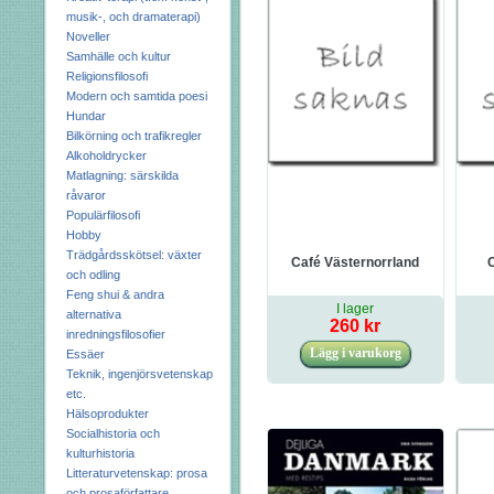
musik-, och dramaterapi)
Noveller
Samhälle och kultur
Religionsfilosofi
Modern och samtida poesi
Hundar
Bilkörning och trafikregler
Alkoholdrycker
Matlagning: särskilda
råvaror
Populärfilosofi
Hobby
Trädgårdsskötsel: växter
Café Västernorrland
och odling
Feng shui & andra
I lager
alternativa
260 kr
inredningsfilosofier
Essäer
Teknik, ingenjörsvetenskap
etc.
Hälsoprodukter
Socialhistoria och
kulturhistoria
Litteraturvetenskap: prosa
och prosaförfattare