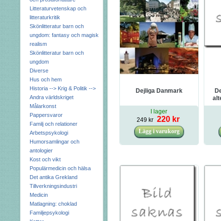
Litteraturvetenskap och
litteraturkritik
Skönlitteratur barn och
ungdom: fantasy och magisk
realism
Skönlitteratur barn och
ungdom
Diverse
Hus och hem
Historia --> Krig & Politik -->
Dejliga Danmark
De
Andra världskriget
alt
Målarkonst
I lager
Pappersvaror
220 kr
249 kr
Familj och relationer
Arbetspsykologi
Humorsamlingar och
antologier
Kost och vikt
Populärmedicin och hälsa
Det antika Grekland
Tillverkningsindustri
Medicin
Matlagning: choklad
Familjepsykologi