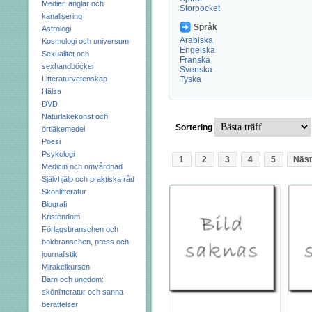
Medier, änglar och
Storpocket
kanalisering
Språk
Astrologi
Arabiska
Kosmologi och universum
Engelska
Sexualitet och
Franska
sexhandböcker
Svenska
Litteraturvetenskap
Tyska
Hälsa
DVD
Naturläkekonst och
Sortering
örtläkemedel
Poesi
Psykologi
1
2
3
4
5
Näst
Medicin och omvårdnad
Självhjälp och praktiska råd
Skönlitteratur
Biografi
Kristendom
Förlagsbranschen och
bokbranschen, press och
journalistik
Mirakelkursen
Barn och ungdom:
skönlitteratur och sanna
berättelser