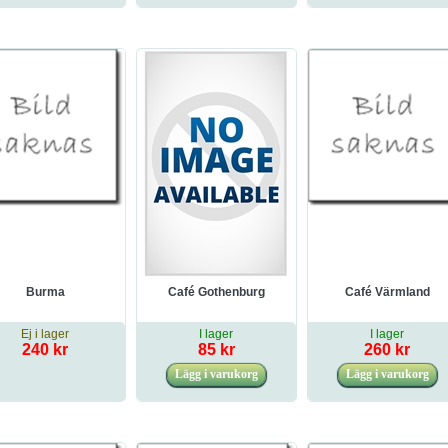
Burma
Café Gothenburg
Café Värmland
Ej i lager
I lager
I lager
240 kr
85 kr
260 kr