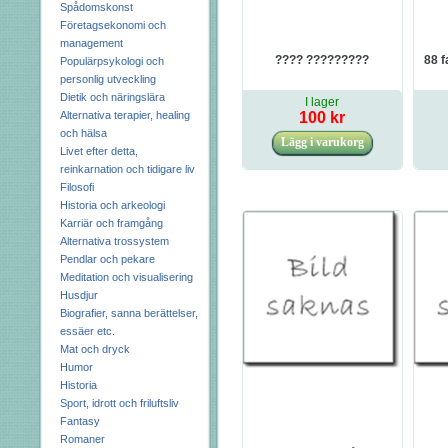
Spådomskonst
Företagsekonomi och
management
???? ?????????
88 f
Populärpsykologi och
personlig utveckling
Dietik och näringslära
I lager
Alternativa terapier, healing
100 kr
och hälsa
Livet efter detta,
reinkarnation och tidigare liv
Filosofi
Historia och arkeologi
Karriär och framgång
Alternativa trossystem
Pendlar och pekare
Meditation och visualisering
Husdjur
Biografier, sanna berättelser,
essäer etc.
Mat och dryck
Humor
Historia
Sport, idrott och friluftsliv
Fantasy
Romaner