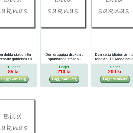
n dolda staden En
Den dräggiga draken :
Den sista idioten är in
ernativ guidebok till
spännande ställen i
född än: Till Medelhav
Sundsvall
Stockholm
i en 17-fots båt
9 i lager
I lager
I lager
85 kr
210 kr
200 kr