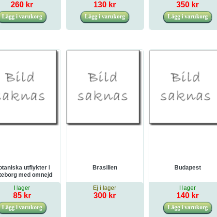
260 kr
130 kr
350 kr
taniska utflykter i
Brasilien
Budapest
teborg med omnejd
I lager
Ej i lager
I lager
85 kr
300 kr
140 kr