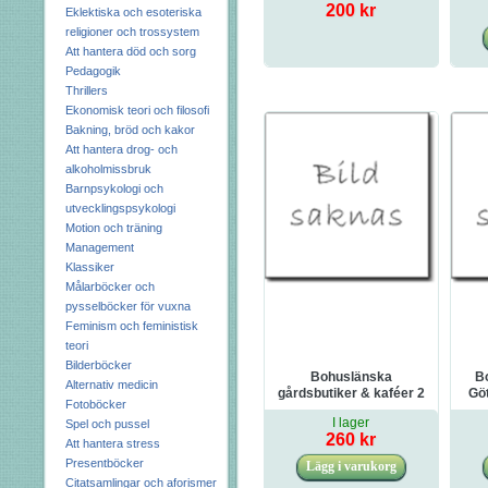
200 kr
Eklektiska och esoteriska
religioner och trossystem
Att hantera död och sorg
Pedagogik
Thrillers
Ekonomisk teori och filosofi
Bakning, bröd och kakor
Att hantera drog- och
alkoholmissbruk
Barnpsykologi och
utvecklingspsykologi
Motion och träning
Management
Klassiker
Målarböcker och
pysselböcker för vuxna
Feminism och feministisk
teori
Bilderböcker
Bohuslänska
Bo
Alternativ medicin
gårdsbutiker & kaféer 2
Gö
Fotoböcker
I lager
Spel och pussel
260 kr
Att hantera stress
Presentböcker
Citatsamlingar och aforismer