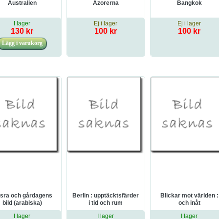
Australien
Azorerna
Bangkok
I lager
Ej i lager
Ej i lager
130 kr
100 kr
100 kr
sra och gårdagens
Berlin : upptäcktsfärder
Blickar mot världen :
bild (arabiska)
i tid och rum
och inåt
I lager
I lager
I lager