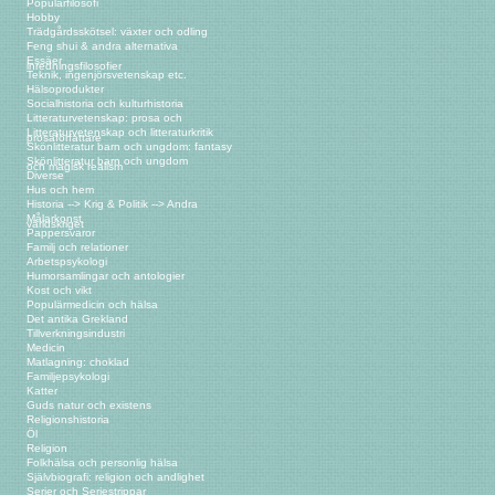
Populärfilosofi
Hobby
Trädgårdsskötsel: växter och odling
Feng shui & andra alternativa
Essäer
inredningsfilosofier
Teknik, ingenjörsvetenskap etc.
Hälsoprodukter
Socialhistoria och kulturhistoria
Litteraturvetenskap: prosa och
Litteraturvetenskap och litteraturkritik
prosaförfattare
Skönlitteratur barn och ungdom: fantasy
Skönlitteratur barn och ungdom
och magisk realism
Diverse
Hus och hem
Historia --> Krig & Politik --> Andra
Målarkonst
världskriget
Pappersvaror
Familj och relationer
Arbetspsykologi
Humorsamlingar och antologier
Kost och vikt
Populärmedicin och hälsa
Det antika Grekland
Tillverkningsindustri
Medicin
Matlagning: choklad
Familjepsykologi
Katter
Guds natur och existens
Religionshistoria
Öl
Religion
Folkhälsa och personlig hälsa
Självbiografi: religion och andlighet
Serier och Seriestrippar