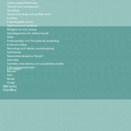
Ursprungsbefolkningar
Teosofi och antroposofi
Sociologi
Statsvetenskap och politisk teori
Lexikon
Psykologiska tester
Agronomi och lantbruk
Religiöst liv och praxis
Uppslagsverk och referensverk
Reiki
Psykoanalys och Freudiansk psykologi
Kvinnors hälsa
Neurologi och klinisk neurofysiologi
Idéhistoria
Naturvetenskapens filosofi
Svenska
Samtida icke-kristna och parakristna kulter
Förlossningsmetoder
och sekter
Böcker
Film
Musik
Övrigt
Mitt konto
Köpvillkor