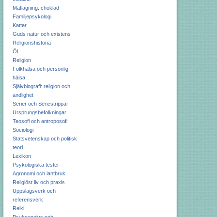
Matlagning: choklad
Familjepsykologi
Katter
Guds natur och existens
Religionshistoria
Öl
Religion
Folkhälsa och personlig
hälsa
Självbiografi: religion och
andlighet
Serier och Seriestrippar
Ursprungsbefolkningar
Teosofi och antroposofi
Sociologi
Statsvetenskap och politisk
teori
Lexikon
Psykologiska tester
Agronomi och lantbruk
Religiöst liv och praxis
Uppslagsverk och
referensverk
Reiki