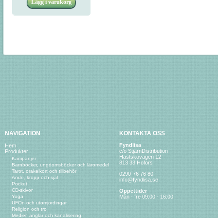
NAVIGATION
KONTAKTA OSS
Fyndlisa
Hem
c/o StjärnDistribution
Produkter
Hästskovägen 12
Kampanjer
813 33 Hofors
Barnböcker, ungdomsböcker och läromedel
Tarot, orakelkort och tillbehör
0290-76 76 80
Ande, kropp och själ
info@fyndlisa.se
Pocket
CD-skivor
Öppettider
Yoga
Mån - fre 09:00 - 16:00
UFOn och utomjordingar
Religion och tro
Medier, änglar och kanalisering