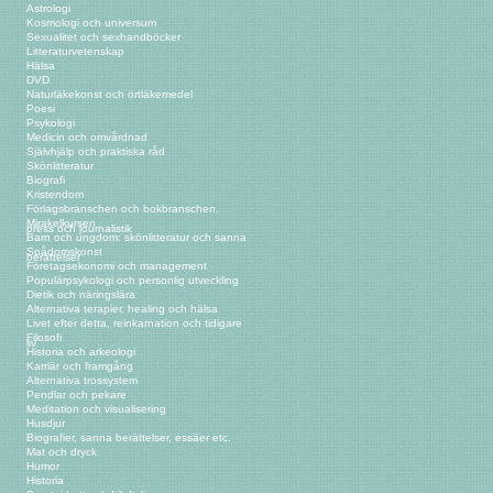
Astrologi
Kosmologi och universum
Sexualitet och sexhandböcker
Litteraturvetenskap
Hälsa
DVD
Naturläkekonst och örtläkemedel
Poesi
Psykologi
Medicin och omvårdnad
Självhjälp och praktiska råd
Skönlitteratur
Biografi
Kristendom
Förlagsbranschen och bokbranschen,
Mirakelkursen
press och journalistik
Barn och ungdom: skönlitteratur och sanna
Spådomskonst
berättelser
Företagsekonomi och management
Populärpsykologi och personlig utveckling
Dietik och näringslära
Alternativa terapier, healing och hälsa
Livet efter detta, reinkarnation och tidigare
Filosofi
liv
Historia och arkeologi
Karriär och framgång
Alternativa trossystem
Pendlar och pekare
Meditation och visualisering
Husdjur
Biografier, sanna berättelser, essäer etc.
Mat och dryck
Humor
Historia