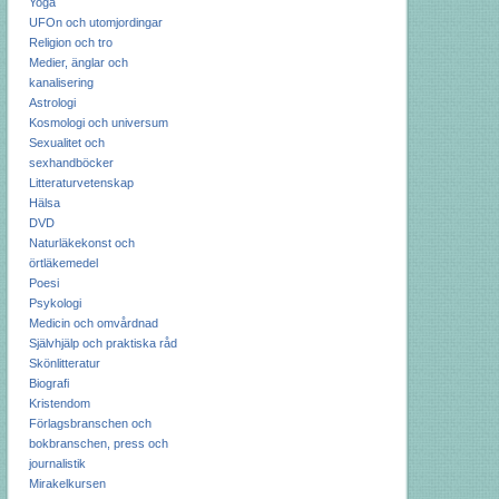
Yoga
UFOn och utomjordingar
Religion och tro
Medier, änglar och
kanalisering
Astrologi
Kosmologi och universum
Sexualitet och
sexhandböcker
Litteraturvetenskap
Hälsa
DVD
Naturläkekonst och
örtläkemedel
Poesi
Psykologi
Medicin och omvårdnad
Självhjälp och praktiska råd
Skönlitteratur
Biografi
Kristendom
Förlagsbranschen och
bokbranschen, press och
journalistik
Mirakelkursen