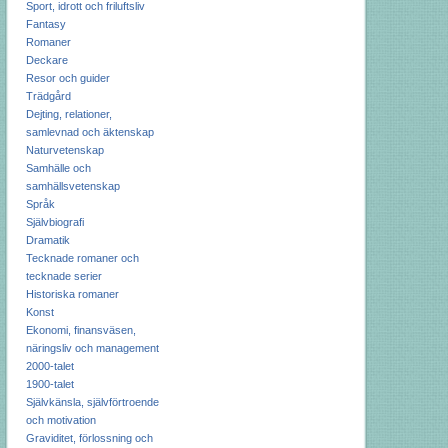
Sport, idrott och friluftsliv
Fantasy
Romaner
Deckare
Resor och guider
Trädgård
Dejting, relationer,
samlevnad och äktenskap
Naturvetenskap
Samhälle och
samhällsvetenskap
Språk
Självbiografi
Dramatik
Tecknade romaner och
tecknade serier
Historiska romaner
Konst
Ekonomi, finansväsen,
näringsliv och management
2000-talet
1900-talet
Självkänsla, självförtroende
och motivation
Graviditet, förlossning och