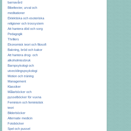
barnavård
Bibeltexter, urval och
meditationer
Eklektiska och esoteriska
religioner och trossystem
Att hantera död och sorg
Pedagogik
Thrillers
Ekonomisk teori och filosofi
Bakning, bröd och kakor
Att hantera drog- och
alkoholmissbruk
Barnpsykologi och
utvecklingspsykologi
Motion och träning
Management
Klassiker
Målarböcker och
pysselböcker för vuxna
Feminism och feministisk
teori
Bilderböcker
Alternativ medicin
Fotoböcker
Spel och pussel