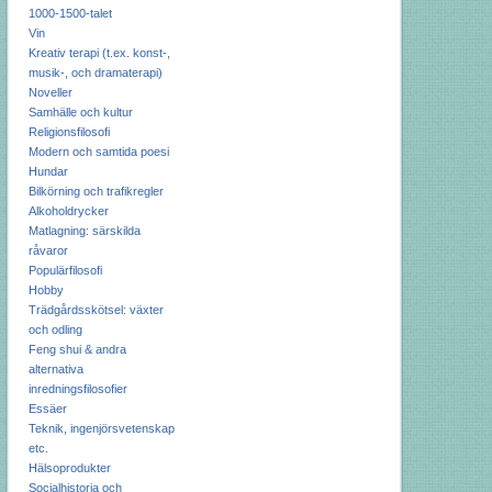
1000-1500-talet
Vin
Kreativ terapi (t.ex. konst-,
musik-, och dramaterapi)
Noveller
Samhälle och kultur
Religionsfilosofi
Modern och samtida poesi
Hundar
Bilkörning och trafikregler
Alkoholdrycker
Matlagning: särskilda
råvaror
Populärfilosofi
Hobby
Trädgårdsskötsel: växter
och odling
Feng shui & andra
alternativa
inredningsfilosofier
Essäer
Teknik, ingenjörsvetenskap
etc.
Hälsoprodukter
Socialhistoria och