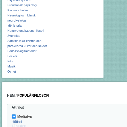
Psykoanalys och
Freudiansk psykologi
Kvinnors hälsa
Neurologi och klinisk
neurofysiologi
Idéhistoria
Naturvetenskapens filosofi
Svenska
Samtida icke-kristna och
parakristna kulter och sekter
Förlossningsmetoder
Böcker
Film
Musik
Övrigt
HEM
/
POPULÄRFILOSOFI
Attribut
Mediatyp
Häftad
Inbunden