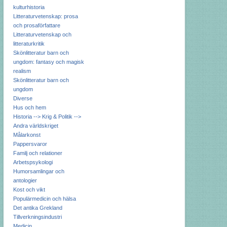
kulturhistoria
Litteraturvetenskap: prosa
och prosaförfattare
Litteraturvetenskap och
litteraturkritik
Skönlitteratur barn och
ungdom: fantasy och magisk
realism
Skönlitteratur barn och
ungdom
Diverse
Hus och hem
Historia --> Krig & Politik -->
Andra världskriget
Målarkonst
Pappersvaror
Familj och relationer
Arbetspsykologi
Humorsamlingar och
antologier
Kost och vikt
Populärmedicin och hälsa
Det antika Grekland
Tillverkningsindustri
Medicin