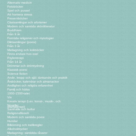
Alternativ medicin
Fotoböcker
Spel och pussel
Att hantera stress
Presentböcker
Citatsamlingar och aforismer
Modern och samtida skönlitteratur
Buddhism
Från 9 år
Forntida religioner och mytologier
Diktsamlingar (poesi)
Från 3 år
Matlagning och kokböcker
Finns endast hos oss!
Psykoterapi
Från 14 år
Drömmar och drömtydning
Klassisk poesi
Science fiction
Ande, kropp och själ: tänkande och praktik
Årsböcker, kalendrar och almanackor
Andlighet och religiös erfarenhet
Familj och hälsa
1000-1500-talet
Vin
Kreativ terapi (t.ex. konst-, musik-, och
Noveller
dramaterapi)
Samhälle och kultur
Religionsfilosofi
Modern och samtida poesi
Hundar
Bilkörning och trafikregler
Alkoholdrycker
Matlagning: särskilda råvaror