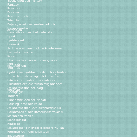
Sport, idrott och friluftsliv
Fantasy
Romaner
Deckare
Resor och guider
Trädgård
Dejting, relationer, samlevnad och
Naturvetenskap
äktenskap
Samhälle och samhällsvetenskap
Språk
Självbiografi
Dramatik
Tecknade romaner och tecknade serier
Historiska romaner
Konst
Ekonomi, finansväsen, näringsliv och
2000-talet
management
1900-talet
Självkänsla, självförtroende och motivation
Graviditet, förlossning och barnavård
Bibeltexter, urval och meditationer
Eklektiska och esoteriska religioner och
Att hantera död och sorg
trossystem
Pedagogik
Thrillers
Ekonomisk teori och filosofi
Bakning, bröd och kakor
Att hantera drog- och alkoholmissbruk
Barnpsykologi och utvecklingspsykologi
Motion och träning
Management
Klassiker
Målarböcker och pysselböcker för vuxna
Feminism och feministisk teori
Bilderböcker