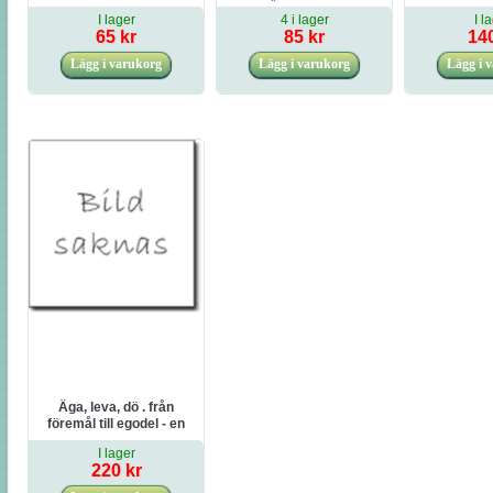
och hur vi kan hantera
om vårt stora ansvar
och sk
I lager
4 i lager
I l
dem
65 kr
85 kr
140
Äga, leva, dö . från
föremål till egodel - en
moralisk betraktelse av
I lager
tingen
220 kr