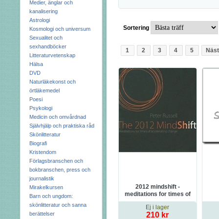
Medier, änglar och
kanalisering
Astrologi
Sortering
Kosmologi och universum
Sexualitet och
sexhandböcker
1
2
3
4
5
Näst
Litteraturvetenskap
Hälsa
DVD
Naturläkekonst och
örtläkemedel
Poesi
Psykologi
Medicin och omvårdnad
Självhjälp och praktiska råd
Skönlitteratur
Biografi
Kristendom
Förlagsbranschen och
bokbranschen, press och
journalistik
2012 mindshift -
Mirakelkursen
meditations for times of
Barn och ungdom:
accelerating change
skönlitteratur och sanna
Ej i lager
berättelser
210 kr