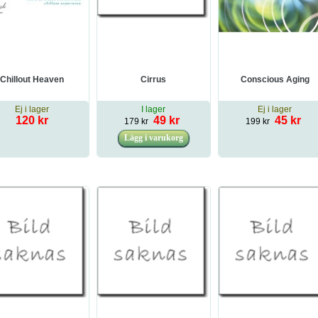
Chillout Heaven
Cirrus
Conscious Aging
Ej i lager
I lager
Ej i lager
120 kr
49 kr
45 kr
179 kr
199 kr