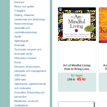
Deckare
Resor och guider
Trädgård
Dejting, relationer,
samlevnad och äktenskap
Naturvetenskap
Samhälle och
samhällsvetenskap
Språk
Självbiografi
Dramatik
Tecknade romaner och
tecknade serier
Historiska romaner
Konst
Art of Mindful Living:
Aw
Ekonomi, finansväsen,
How to Bring Love,
T
näringsliv och management
Compassion, and Inner
2000-talet
Ej i lager
Peace Into Your Daily
45 kr
199 kr
1900-talet
Life
Självkänsla, självförtroende
och motivation
Graviditet, förlossning och
barnavård
Bibeltexter, urval och
meditationer