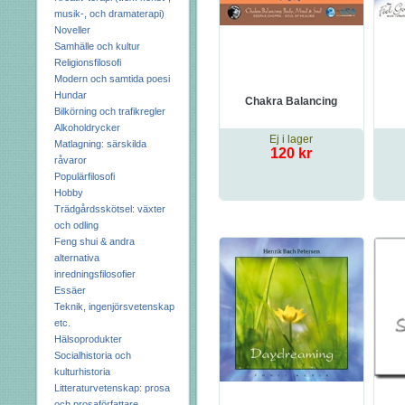
musik-, och dramaterapi)
Noveller
Samhälle och kultur
Religionsfilosofi
Modern och samtida poesi
Hundar
Chakra Balancing
Bilkörning och trafikregler
Alkoholdrycker
Ej i lager
Matlagning: särskilda
120 kr
råvaror
Populärfilosofi
Hobby
Trädgårdsskötsel: växter
och odling
Feng shui & andra
alternativa
inredningsfilosofier
Essäer
Teknik, ingenjörsvetenskap
etc.
Hälsoprodukter
Socialhistoria och
kulturhistoria
Litteraturvetenskap: prosa
och prosaförfattare