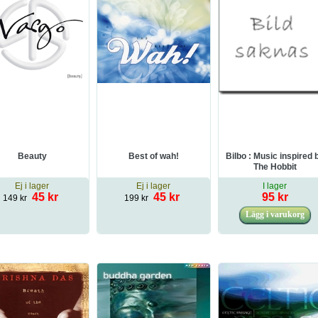
Beauty
Best of wah!
Bilbo : Music inspired 
The Hobbit
Ej i lager
Ej i lager
I lager
45 kr
45 kr
95 kr
149 kr
199 kr