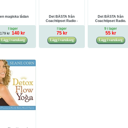
en magiska lådan
Det BÄSTA från
Det BÄSTA från
Coachtipset Radio -
Coachtipset Radio.
säsong 1
Säsong 3
I lager
I lager
9 i lager
140 kr
75 kr
55 kr
179 kr