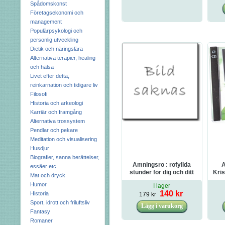
Spådomskonst
Företagsekonomi och
management
Populärpsykologi och
personlig utveckling
Dietik och näringslära
Alternativa terapier, healing
och hälsa
Livet efter detta,
reinkarnation och tidigare liv
Filosofi
Historia och arkeologi
Karriär och framgång
Alternativa trossystem
Pendlar och pekare
Meditation och visualisering
Husdjur
Biografier, sanna berättelser,
Amningsro : rofyllda
A
essäer etc.
stunder för dig och ditt
Kris
Mat och dryck
barn
Humor
I lager
140 kr
Historia
179 kr
Sport, idrott och friluftsliv
Fantasy
Romaner