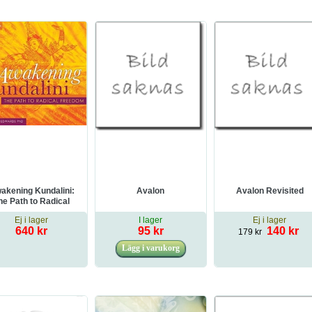
akening Kundalini:
Avalon
Avalon Revisited
he Path to Radical
Freedom
Ej i lager
I lager
Ej i lager
640 kr
95 kr
140 kr
179 kr