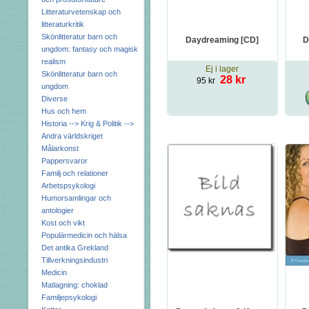
Litteraturvetenskap och
litteraturkritik
Skönlitteratur barn och
Daydreaming [CD]
D
ungdom: fantasy och magisk
realism
Ej i lager
Skönlitteratur barn och
28 kr
95 kr
ungdom
Diverse
Hus och hem
Historia --> Krig & Politik -->
Andra världskriget
Målarkonst
Pappersvaror
Familj och relationer
Arbetspsykologi
Humorsamlingar och
antologier
Kost och vikt
Populärmedicin och hälsa
Det antika Grekland
Tillverkningsindustri
Medicin
Matlagning: choklad
Familjepsykologi