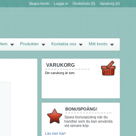
Skapa konto
Logga in
Önskelista
(0)
Varukorg
(0)
Hem
Produkter
Kontakta oss
Mitt konto
VARUKORG
Din varukorg är tom.
BONUSPOÄNG!
Spara bonuspoäng när du
handlar som du kan använda
vid senare köp.
Läs mer här!