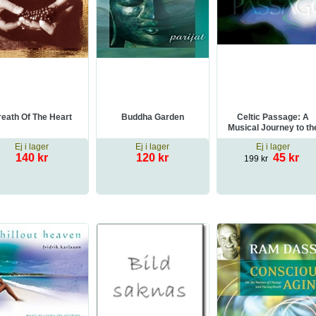
reath Of The Heart
Buddha Garden
Celtic Passage: A
Musical Journey to th
Depths of the Celtic
Ej i lager
Ej i lager
Ej i lager
Spirit
140 kr
120 kr
45 kr
199 kr