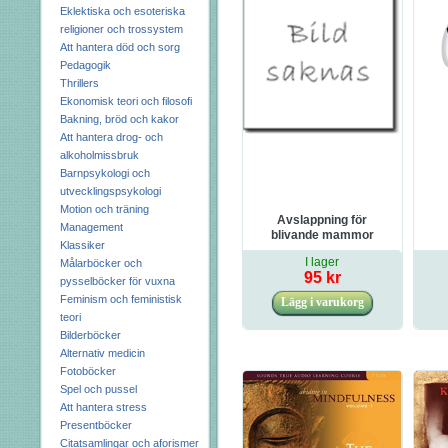
Eklektiska och esoteriska
religioner och trossystem
Att hantera död och sorg
Pedagogik
Thrillers
Ekonomisk teori och filosofi
Bakning, bröd och kakor
Att hantera drog- och
alkoholmissbruk
Barnpsykologi och
utvecklingspsykologi
Motion och träning
Avslappning för
Management
blivande mammor
Klassiker
I lager
Målarböcker och
95 kr
pysselböcker för vuxna
Feminism och feministisk
teori
Bilderböcker
Alternativ medicin
Fotoböcker
Spel och pussel
Att hantera stress
Presentböcker
Citatsamlingar och aforismer