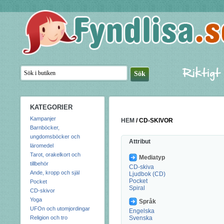
KATEGORIER
Kampanjer
HEM
/
CD-SKIVOR
Barnböcker,
ungdomsböcker och
Attribut
läromedel
Tarot, orakelkort och
Mediatyp
tillbehör
CD-skiva
Ande, kropp och själ
Ljudbok (CD)
Pocket
Pocket
Spiral
CD-skivor
Yoga
Språk
UFOn och utomjordingar
Engelska
Religion och tro
Svenska