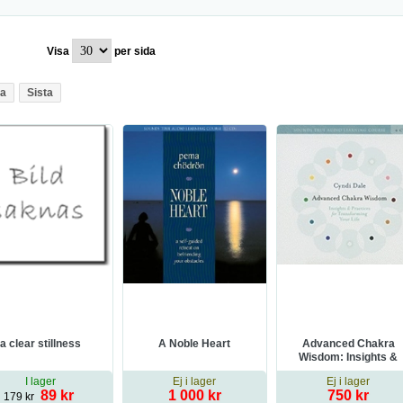
Visa
per sida
a
Sista
a clear stillness
A Noble Heart
Advanced Chakra
Wisdom: Insights &
Practices for
I lager
Ej i lager
Ej i lager
Transforming Your Lif
89 kr
1 000 kr
750 kr
179 kr