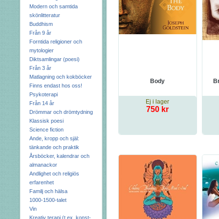
Modern och samtida
skönlitteratur
Buddhism
Från 9 år
Forntida religioner och
mytologier
Diktsamlingar (poesi)
Från 3 år
Matlagning och kokböcker
Body
B
Finns endast hos oss!
Psykoterapi
Ej i lager
Från 14 år
750 kr
Drömmar och drömtydning
Klassisk poesi
Science fiction
Ande, kropp och själ:
tänkande och praktik
Årsböcker, kalendrar och
almanackor
Andlighet och religiös
erfarenhet
Familj och hälsa
1000-1500-talet
Vin
Kreativ terapi (t.ex. konst-,