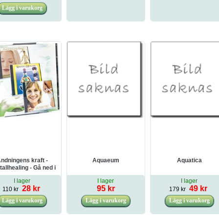
ndningens kraft -
Aquaeum
Aquatica
tallhealing - Gå ned i
vikt [2 CD-ROM]
I lager
I lager
I lager
28 kr
95 kr
49 kr
110 kr
179 kr