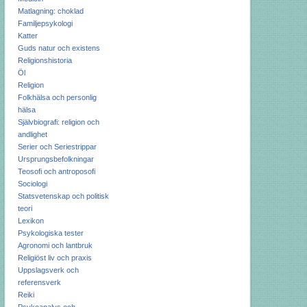
Matlagning: choklad
Familjepsykologi
Katter
Guds natur och existens
Religionshistoria
Öl
Religion
Folkhälsa och personlig
hälsa
Självbiografi: religion och
andlighet
Serier och Seriestrippar
Ursprungsbefolkningar
Teosofi och antroposofi
Sociologi
Statsvetenskap och politisk
teori
Lexikon
Psykologiska tester
Agronomi och lantbruk
Religiöst liv och praxis
Uppslagsverk och
referensverk
Reiki