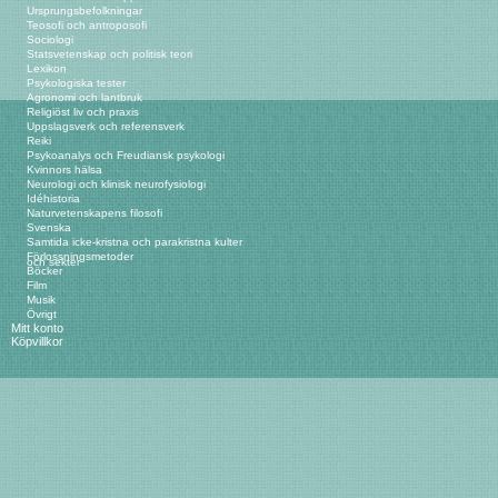
Ursprungsbefolkningar
Teosofi och antroposofi
Sociologi
Statsvetenskap och politisk teori
Lexikon
Psykologiska tester
Agronomi och lantbruk
Religiöst liv och praxis
Uppslagsverk och referensverk
Reiki
Psykoanalys och Freudiansk psykologi
Kvinnors hälsa
Neurologi och klinisk neurofysiologi
Idéhistoria
Naturvetenskapens filosofi
Svenska
Samtida icke-kristna och parakristna kulter
Förlossningsmetoder
och sekter
Böcker
Film
Musik
Övrigt
Mitt konto
Köpvillkor