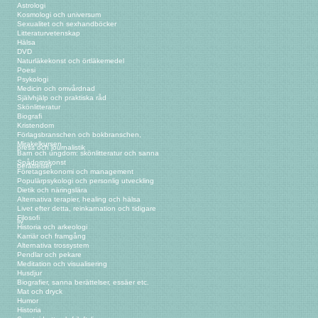
Astrologi
Kosmologi och universum
Sexualitet och sexhandböcker
Litteraturvetenskap
Hälsa
DVD
Naturläkekonst och örtläkemedel
Poesi
Psykologi
Medicin och omvårdnad
Självhjälp och praktiska råd
Skönlitteratur
Biografi
Kristendom
Förlagsbranschen och bokbranschen,
Mirakelkursen
press och journalistik
Barn och ungdom: skönlitteratur och sanna
Spådomskonst
berättelser
Företagsekonomi och management
Populärpsykologi och personlig utveckling
Dietik och näringslära
Alternativa terapier, healing och hälsa
Livet efter detta, reinkarnation och tidigare
Filosofi
liv
Historia och arkeologi
Karriär och framgång
Alternativa trossystem
Pendlar och pekare
Meditation och visualisering
Husdjur
Biografier, sanna berättelser, essäer etc.
Mat och dryck
Humor
Historia