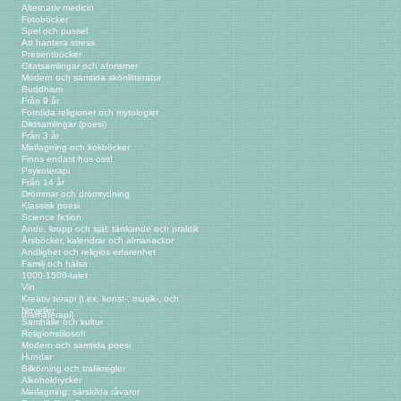
Alternativ medicin
Fotoböcker
Spel och pussel
Att hantera stress
Presentböcker
Citatsamlingar och aforismer
Modern och samtida skönlitteratur
Buddhism
Från 9 år
Forntida religioner och mytologier
Diktsamlingar (poesi)
Från 3 år
Matlagning och kokböcker
Finns endast hos oss!
Psykoterapi
Från 14 år
Drömmar och drömtydning
Klassisk poesi
Science fiction
Ande, kropp och själ: tänkande och praktik
Årsböcker, kalendrar och almanackor
Andlighet och religiös erfarenhet
Familj och hälsa
1000-1500-talet
Vin
Kreativ terapi (t.ex. konst-, musik-, och
Noveller
dramaterapi)
Samhälle och kultur
Religionsfilosofi
Modern och samtida poesi
Hundar
Bilkörning och trafikregler
Alkoholdrycker
Matlagning: särskilda råvaror