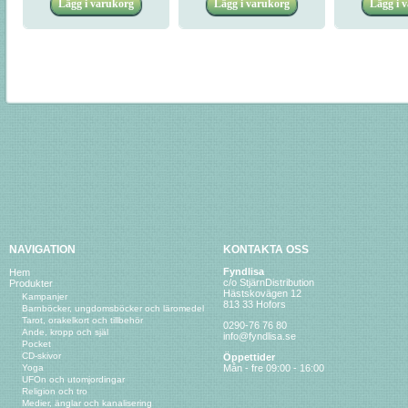
NAVIGATION
KONTAKTA OSS
Fyndlisa
Hem
c/o StjärnDistribution
Produkter
Hästskovägen 12
Kampanjer
813 33 Hofors
Barnböcker, ungdomsböcker och läromedel
Tarot, orakelkort och tillbehör
0290-76 76 80
Ande, kropp och själ
info@fyndlisa.se
Pocket
CD-skivor
Öppettider
Yoga
Mån - fre 09:00 - 16:00
UFOn och utomjordingar
Religion och tro
Medier, änglar och kanalisering