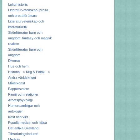
kulturhistoria
Litteraturvetenskap: prosa
och prosaförfattare
Litteraturvetenskap och
litteraturkritik
Skönlitteratur barn och
ungdom: fantasy och magisk
realism
Skönlitteratur barn och
ungdom
Diverse
Hus och hem
Historia --> Krig & Politik -->
Andra världskriget
Målarkonst
Pappersvaror
Familj och relationer
Arbetspsykologi
Humorsamlingar och
antologier
Kost och vikt
Populärmedicin och hälsa
Det antika Grekland
Tillverkningsindustri
Medicin