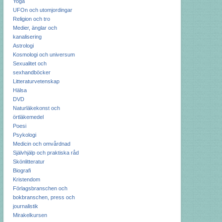
Yoga
UFOn och utomjordingar
Religion och tro
Medier, änglar och
kanalisering
Astrologi
Kosmologi och universum
Sexualitet och
sexhandböcker
Litteraturvetenskap
Hälsa
DVD
Naturläkekonst och
örtläkemedel
Poesi
Psykologi
Medicin och omvårdnad
Självhjälp och praktiska råd
Skönlitteratur
Biografi
Kristendom
Förlagsbranschen och
bokbranschen, press och
journalistik
Mirakelkursen