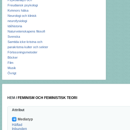
Psykoanalys och
Freudiansk psykologi
Kvinnors hälsa
Neurologi och klinisk
neurofysiologi
Idéhistoria
Naturvetenskapens filosofi
Svenska
Samtida icke-kristna och
parakristna kulter och sekter
Förlossningsmetoder
Böcker
Film
Musik
Övrigt
HEM
/
FEMINISM OCH FEMINISTISK TEORI
Attribut
Mediatyp
Häftad
Inbunden