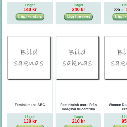
transnational solidarity :
I lager
I lager
I l
Chandra Talpade
140 kr
240 kr
220 kr
Mohanty
Feminismens ABC
Feministisk teori: Från
Women Don
marginal till centrum
Pre
I lager
I lager
I l
130 kr
210 kr
95