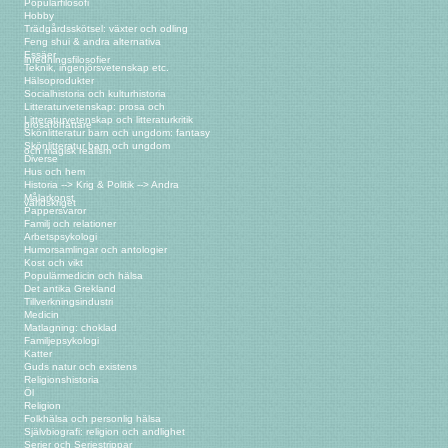
Populärfilosofi
Hobby
Trädgårdsskötsel: växter och odling
Feng shui & andra alternativa
Essäer
inredningsfilosofier
Teknik, ingenjörsvetenskap etc.
Hälsoprodukter
Socialhistoria och kulturhistoria
Litteraturvetenskap: prosa och
Litteraturvetenskap och litteraturkritik
prosaförfattare
Skönlitteratur barn och ungdom: fantasy
Skönlitteratur barn och ungdom
och magisk realism
Diverse
Hus och hem
Historia --> Krig & Politik --> Andra
Målarkonst
världskriget
Pappersvaror
Familj och relationer
Arbetspsykologi
Humorsamlingar och antologier
Kost och vikt
Populärmedicin och hälsa
Det antika Grekland
Tillverkningsindustri
Medicin
Matlagning: choklad
Familjepsykologi
Katter
Guds natur och existens
Religionshistoria
Öl
Religion
Folkhälsa och personlig hälsa
Självbiografi: religion och andlighet
Serier och Seriestrippar