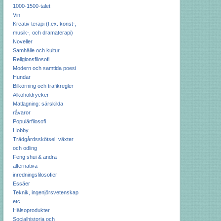
1000-1500-talet
Vin
Kreativ terapi (t.ex. konst-,
musik-, och dramaterapi)
Noveller
Samhälle och kultur
Religionsfilosofi
Modern och samtida poesi
Hundar
Bilkörning och trafikregler
Alkoholdrycker
Matlagning: särskilda
råvaror
Populärfilosofi
Hobby
Trädgårdsskötsel: växter
och odling
Feng shui & andra
alternativa
inredningsfilosofier
Essäer
Teknik, ingenjörsvetenskap
etc.
Hälsoprodukter
Socialhistoria och