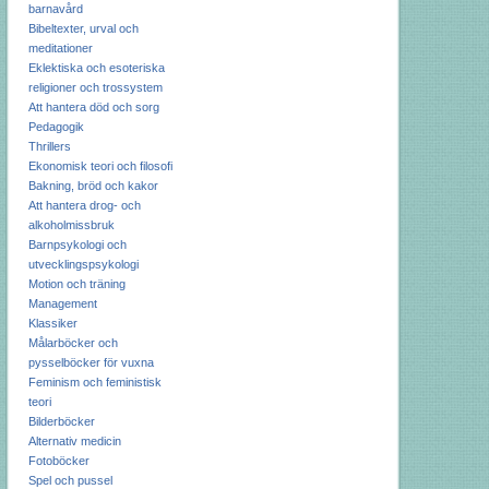
barnavård
Bibeltexter, urval och
meditationer
Eklektiska och esoteriska
religioner och trossystem
Att hantera död och sorg
Pedagogik
Thrillers
Ekonomisk teori och filosofi
Bakning, bröd och kakor
Att hantera drog- och
alkoholmissbruk
Barnpsykologi och
utvecklingspsykologi
Motion och träning
Management
Klassiker
Målarböcker och
pysselböcker för vuxna
Feminism och feministisk
teori
Bilderböcker
Alternativ medicin
Fotoböcker
Spel och pussel