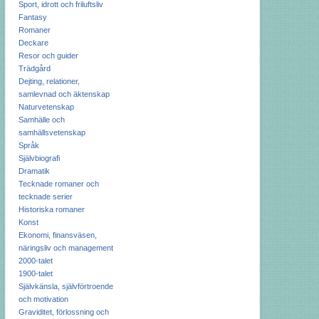
Sport, idrott och friluftsliv
Fantasy
Romaner
Deckare
Resor och guider
Trädgård
Dejting, relationer,
samlevnad och äktenskap
Naturvetenskap
Samhälle och
samhällsvetenskap
Språk
Självbiografi
Dramatik
Tecknade romaner och
tecknade serier
Historiska romaner
Konst
Ekonomi, finansväsen,
näringsliv och management
2000-talet
1900-talet
Självkänsla, självförtroende
och motivation
Graviditet, förlossning och