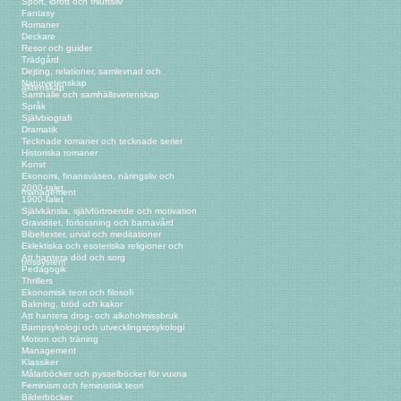
Sport, idrott och friluftsliv
Fantasy
Romaner
Deckare
Resor och guider
Trädgård
Dejting, relationer, samlevnad och
Naturvetenskap
äktenskap
Samhälle och samhällsvetenskap
Språk
Självbiografi
Dramatik
Tecknade romaner och tecknade serier
Historiska romaner
Konst
Ekonomi, finansväsen, näringsliv och
2000-talet
management
1900-talet
Självkänsla, självförtroende och motivation
Graviditet, förlossning och barnavård
Bibeltexter, urval och meditationer
Eklektiska och esoteriska religioner och
Att hantera död och sorg
trossystem
Pedagogik
Thrillers
Ekonomisk teori och filosofi
Bakning, bröd och kakor
Att hantera drog- och alkoholmissbruk
Barnpsykologi och utvecklingspsykologi
Motion och träning
Management
Klassiker
Målarböcker och pysselböcker för vuxna
Feminism och feministisk teori
Bilderböcker