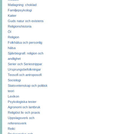
Matlagning: choklad
Familjepsykologi
Katter
Guds natur och existens
Religionshistoria
Öl
Religion
Folkhälsa och personlig
hälsa
Självbiografi: religion och
andlighet
Serier och Seriestrippar
Ursprungsbefolkningar
Teosofi och antroposofi
Sociologi
Statsvetenskap och politisk
teori
Lexikon
Psykologiska tester
Agronomi och lantbruk
Religiöst liv och praxis
Uppslagsverk och
referensverk
Reiki