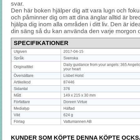
svar.
Den här boken hjälper dig att vara lugn och fok
och påminner dig om att dina änglar alltid är bred
hjälpa dig inom alla områden i ditt liv. Den är ide
din säng så du kan använda den varje morgon o
SPECIFIKATIONER
Utgiven
2017-04-15
Språk
Svenska
Daily guidance from your angels: 365 Angeli
Originaltitel
your heart
Översättare
Lisbet Holst
Artikelkod
87446
Sidantal
376
Mått
149 x 215 x 30 mm
Författare
Doreen Virtue
Mediatyp
Häftad
Vikt
624 g
Förlag
Vattumannen AB
KUNDER SOM KÖPTE DENNA KÖPTE OCKS