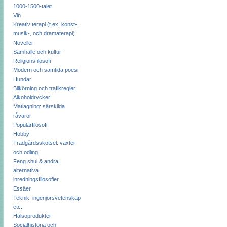
1000-1500-talet
Vin
Kreativ terapi (t.ex. konst-,
musik-, och dramaterapi)
Noveller
Samhälle och kultur
Religionsfilosofi
Modern och samtida poesi
Hundar
Bilkörning och trafikregler
Alkoholdrycker
Matlagning: särskilda
råvaror
Populärfilosofi
Hobby
Trädgårdsskötsel: växter
och odling
Feng shui & andra
alternativa
inredningsfilosofier
Essäer
Teknik, ingenjörsvetenskap
etc.
Hälsoprodukter
Socialhistoria och