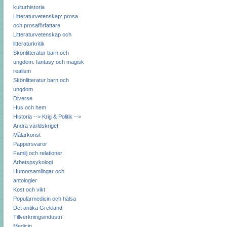
kulturhistoria
Litteraturvetenskap: prosa
och prosaförfattare
Litteraturvetenskap och
litteraturkritik
Skönlitteratur barn och
ungdom: fantasy och magisk
realism
Skönlitteratur barn och
ungdom
Diverse
Hus och hem
Historia --> Krig & Politik -->
Andra världskriget
Målarkonst
Pappersvaror
Familj och relationer
Arbetspsykologi
Humorsamlingar och
antologier
Kost och vikt
Populärmedicin och hälsa
Det antika Grekland
Tillverkningsindustri
Medicin