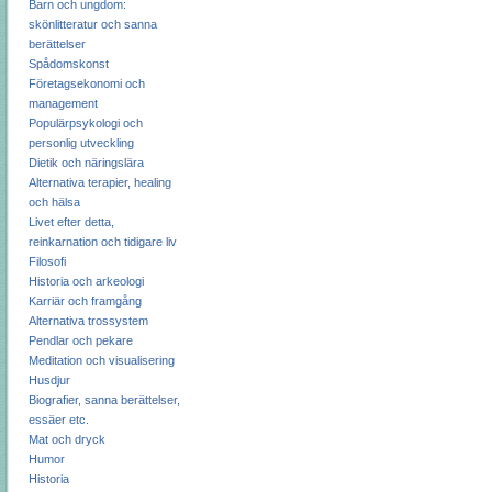
Barn och ungdom:
skönlitteratur och sanna
berättelser
Spådomskonst
Företagsekonomi och
management
Populärpsykologi och
personlig utveckling
Dietik och näringslära
Alternativa terapier, healing
och hälsa
Livet efter detta,
reinkarnation och tidigare liv
Filosofi
Historia och arkeologi
Karriär och framgång
Alternativa trossystem
Pendlar och pekare
Meditation och visualisering
Husdjur
Biografier, sanna berättelser,
essäer etc.
Mat och dryck
Humor
Historia