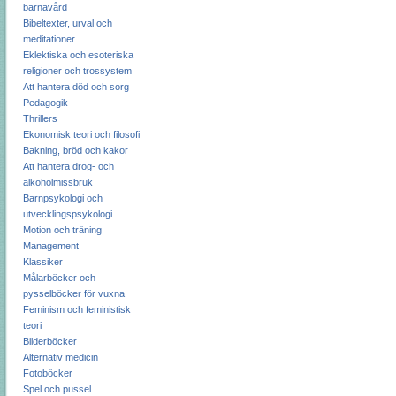
barnavård
Bibeltexter, urval och
meditationer
Eklektiska och esoteriska
religioner och trossystem
Att hantera död och sorg
Pedagogik
Thrillers
Ekonomisk teori och filosofi
Bakning, bröd och kakor
Att hantera drog- och
alkoholmissbruk
Barnpsykologi och
utvecklingspsykologi
Motion och träning
Management
Klassiker
Målarböcker och
pysselböcker för vuxna
Feminism och feministisk
teori
Bilderböcker
Alternativ medicin
Fotoböcker
Spel och pussel