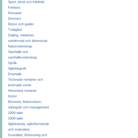
Sport, idrott och friluftsliv
Fantasy
Romaner
Deckare
Resor och guider
Trädgård
Dejting, relationer,
samlevnad och äktenskap
Naturvetenskap
Samhälle och
samhällsvetenskap
Språk
Självbiografi
Dramatik
Tecknade romaner och
tecknade serier
Historiska romaner
Konst
Ekonomi, finansväsen,
näringsliv och management
2000-talet
1900-talet
Självkänsla, självförtroende
och motivation
Graviditet, förlossning och