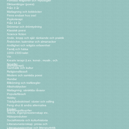
Forntida religioner och mytologier
Diktsamlingar (poesi)
Från 3 år
Matlagning och kokböcker
Finns endast hos oss!
Psykoterapi
Från 14 år
Drömmar och drömtydning
Klassisk poesi
Science fiction
Ande, kropp och själ: tänkande och praktik
Årsböcker, kalendrar och almanackor
Andlighet och religiös erfarenhet
Familj och hälsa
1000-1500-talet
Vin
Kreativ terapi (t.ex. konst-, musik-, och
Noveller
dramaterapi)
Samhälle och kultur
Religionsfilosofi
Modern och samtida poesi
Hundar
Bilkörning och trafikregler
Alkoholdrycker
Matlagning: särskilda råvaror
Populärfilosofi
Hobby
Trädgårdsskötsel: växter och odling
Feng shui & andra alternativa
Essäer
inredningsfilosofier
Teknik, ingenjörsvetenskap etc.
Hälsoprodukter
Socialhistoria och kulturhistoria
Litteraturvetenskap: prosa och
Litteraturvetenskap och litteraturkritik