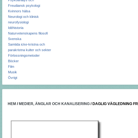
Psykoanalys och
Freudiansk psykologi
Kvinnors hälsa
Neurologi och klinisk
neurofysiologi
Idéhistoria
Naturvetenskapens filosofi
Svenska
Samtida icke-kristna och
parakristna kulter och sekter
Förlossningsmetoder
Böcker
Film
Musik
Övrigt
HEM
/
MEDIER, ÄNGLAR OCH KANALISERING
/
DAGLIG VÄGLEDNING F