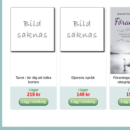
Tarot : lär dig att tolka
Djurens språk
Föraningar
korten
obegrip
inf
I lager
I lager
I
219 kr
149 kr
1