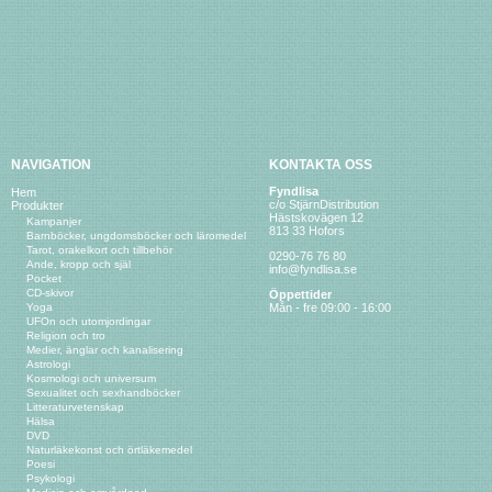
NAVIGATION
KONTAKTA OSS
Fyndlisa
Hem
c/o StjärnDistribution
Produkter
Hästskovägen 12
Kampanjer
813 33 Hofors
Barnböcker, ungdomsböcker och läromedel
Tarot, orakelkort och tillbehör
0290-76 76 80
Ande, kropp och själ
info@fyndlisa.se
Pocket
CD-skivor
Öppettider
Yoga
Mån - fre 09:00 - 16:00
UFOn och utomjordingar
Religion och tro
Medier, änglar och kanalisering
Astrologi
Kosmologi och universum
Sexualitet och sexhandböcker
Litteraturvetenskap
Hälsa
DVD
Naturläkekonst och örtläkemedel
Poesi
Psykologi