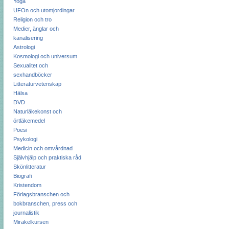
Yoga
UFOn och utomjordingar
Religion och tro
Medier, änglar och
kanalisering
Astrologi
Kosmologi och universum
Sexualitet och
sexhandböcker
Litteraturvetenskap
Hälsa
DVD
Naturläkekonst och
örtläkemedel
Poesi
Psykologi
Medicin och omvårdnad
Självhjälp och praktiska råd
Skönlitteratur
Biografi
Kristendom
Förlagsbranschen och
bokbranschen, press och
journalistik
Mirakelkursen