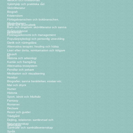
Medicin och omvårdnad
Självhjälp och praktiska råd
Skönlitteratur
Biografi
Kristendom
Förlagsbranschen och bokbranschen,
Mirakelkursen
press och journalistik
Barn och ungdom: skönlitteratur och sanna
Spådomskonst
berättelser
Företagsekonomi och management
Populärpsykologi och personlig utveckling
Dietik och näringslära
Alternativa terapier, healing och hälsa
Livet efter detta, reinkarnation och tidigare
Filosofi
liv
Historia och arkeologi
Karriär och framgång
Alternativa trossystem
Pendlar och pekare
Meditation och visualisering
Husdjur
Biografier, sanna berättelser, essäer etc.
Mat och dryck
Humor
Historia
Sport, idrott och friluftsliv
Fantasy
Romaner
Deckare
Resor och guider
Trädgård
Dejting, relationer, samlevnad och
Naturvetenskap
äktenskap
Samhälle och samhällsvetenskap
Språk