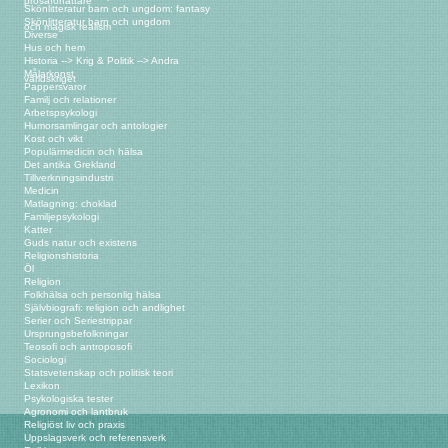
prosaförfattare
Skönlitteratur barn och ungdom: fantasy
Skönlitteratur barn och ungdom
och magisk realism
Diverse
Hus och hem
Historia --> Krig & Politik --> Andra
Målarkonst
världskriget
Pappersvaror
Familj och relationer
Arbetspsykologi
Humorsamlingar och antologier
Kost och vikt
Populärmedicin och hälsa
Det antika Grekland
Tillverkningsindustri
Medicin
Matlagning: choklad
Familjepsykologi
Katter
Guds natur och existens
Religionshistoria
Öl
Religion
Folkhälsa och personlig hälsa
Självbiografi: religion och andlighet
Serier och Seriestrippar
Ursprungsbefolkningar
Teosofi och antroposofi
Sociologi
Statsvetenskap och politisk teori
Lexikon
Psykologiska tester
Agronomi och lantbruk
Religiöst liv och praxis
Uppslagsverk och referensverk