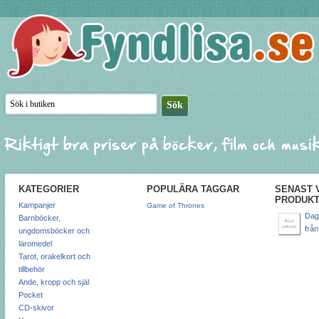
KATEGORIER
POPULÄRA TAGGAR
SENAST 
PRODUK
Kampanjer
Game of Thrones
Dagl
Barnböcker,
från
ungdomsböcker och
läromedel
Tarot, orakelkort och
tillbehör
Ande, kropp och själ
Pocket
CD-skivor