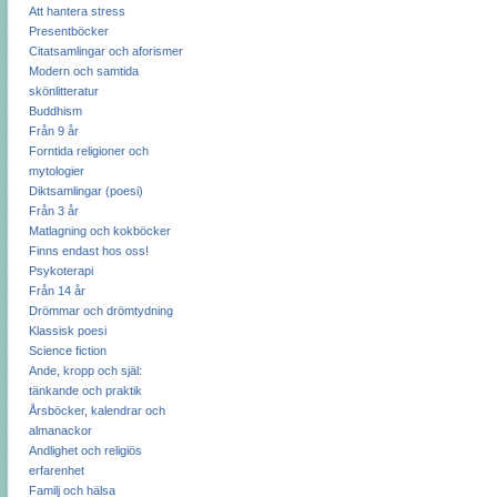
Att hantera stress
Presentböcker
Citatsamlingar och aforismer
Modern och samtida
skönlitteratur
Buddhism
Från 9 år
Forntida religioner och
mytologier
Diktsamlingar (poesi)
Från 3 år
Matlagning och kokböcker
Finns endast hos oss!
Psykoterapi
Från 14 år
Drömmar och drömtydning
Klassisk poesi
Science fiction
Ande, kropp och själ:
tänkande och praktik
Årsböcker, kalendrar och
almanackor
Andlighet och religiös
erfarenhet
Familj och hälsa