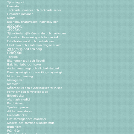
Självbiografi
Dramatik
Tecknade romaner och tecknade serier
Historiska romaner
Konst
Ekonomi, finansväsen, näringsliv och
2000-talet
management
1900-talet
Självkänsla, självförtroende och motivation
Graviditet, förlossning och barnavård
Bibeltexter, urval och meditationer
Eklektiska och esoteriska religioner och
Att hantera död och sorg
trossystem
Pedagogik
Thrillers
Ekonomisk teori och filosofi
Bakning, bröd och kakor
Att hantera drog- och alkoholmissbruk
Barnpsykologi och utvecklingspsykologi
Motion och träning
Management
Klassiker
Målarböcker och pysselböcker för vuxna
Feminism och feministisk teori
Bilderböcker
Alternativ medicin
Fotoböcker
Spel och pussel
Att hantera stress
Presentböcker
Citatsamlingar och aforismer
Modern och samtida skönlitteratur
Buddhism
Från 9 år