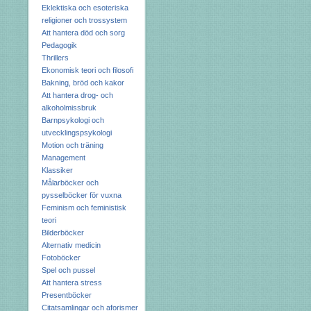
Eklektiska och esoteriska
religioner och trossystem
Att hantera död och sorg
Pedagogik
Thrillers
Ekonomisk teori och filosofi
Bakning, bröd och kakor
Att hantera drog- och
alkoholmissbruk
Barnpsykologi och
utvecklingspsykologi
Motion och träning
Management
Klassiker
Målarböcker och
pysselböcker för vuxna
Feminism och feministisk
teori
Bilderböcker
Alternativ medicin
Fotoböcker
Spel och pussel
Att hantera stress
Presentböcker
Citatsamlingar och aforismer