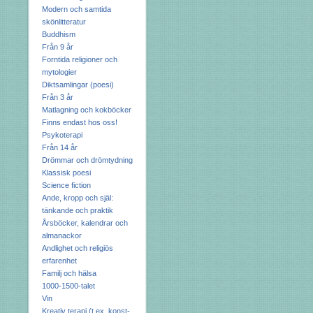
Modern och samtida
skönlitteratur
Buddhism
Från 9 år
Forntida religioner och
mytologier
Diktsamlingar (poesi)
Från 3 år
Matlagning och kokböcker
Finns endast hos oss!
Psykoterapi
Från 14 år
Drömmar och drömtydning
Klassisk poesi
Science fiction
Ande, kropp och själ:
tänkande och praktik
Årsböcker, kalendrar och
almanackor
Andlighet och religiös
erfarenhet
Familj och hälsa
1000-1500-talet
Vin
Kreativ terapi (t.ex. konst-,