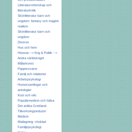
Litteraturvetenskap och
litteraturkritik
Skönlitteratur barn och
ungdom: fantasy och magisk
realism
Skönlitteratur barn och
ungdom
Diverse
Hus och hem
Historia --> Krig & Politik -->
Andra världskriget
Målarkonst
Pappersvaror
Familj och relationer
Arbetspsykologi
Humorsamlingar och
antologier
Kost och vikt
Populärmedicin och hälsa
Det antika Grekland
Tillverkningsindustri
Medicin
Matlagning: choklad
Familjepsykologi