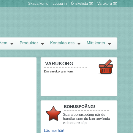
Skapa konto
Logga in
Önskelista
(0)
Varukorg
(0)
Hem
Produkter
Kontakta oss
Mitt konto
VARUKORG
Din varukorg är tom.
BONUSPOÄNG!
Spara bonuspoäng när du
handlar som du kan använda
vid senare köp.
Läs mer här!