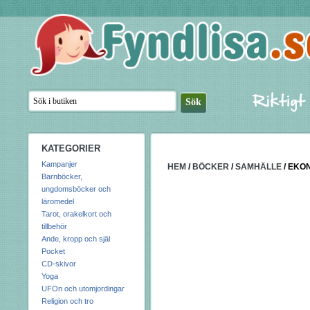
KATEGORIER
Kampanjer
HEM
/
BÖCKER
/
SAMHÄLLE
/
EKO
Barnböcker,
ungdomsböcker och
läromedel
Tarot, orakelkort och
tillbehör
Ande, kropp och själ
Pocket
CD-skivor
Yoga
UFOn och utomjordingar
Religion och tro