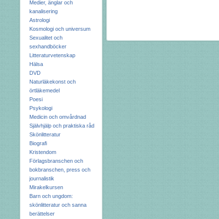
Medier, änglar och
kanalisering
Astrologi
Kosmologi och universum
Sexualitet och
sexhandböcker
Litteraturvetenskap
Hälsa
DVD
Naturläkekonst och
örtläkemedel
Poesi
Psykologi
Medicin och omvårdnad
Självhjälp och praktiska råd
Skönlitteratur
Biografi
Kristendom
Förlagsbranschen och
bokbranschen, press och
journalistik
Mirakelkursen
Barn och ungdom:
skönlitteratur och sanna
berättelser