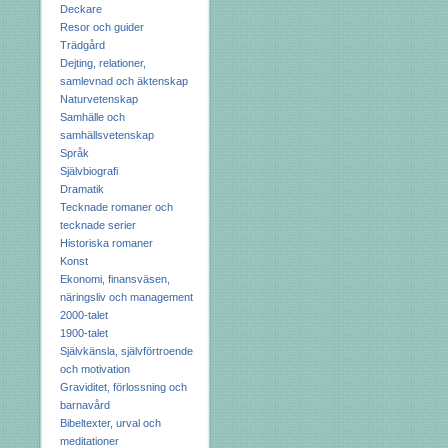
Deckare
Resor och guider
Trädgård
Dejting, relationer,
samlevnad och äktenskap
Naturvetenskap
Samhälle och
samhällsvetenskap
Språk
Självbiografi
Dramatik
Tecknade romaner och
tecknade serier
Historiska romaner
Konst
Ekonomi, finansväsen,
näringsliv och management
2000-talet
1900-talet
Självkänsla, självförtroende
och motivation
Graviditet, förlossning och
barnavård
Bibeltexter, urval och
meditationer