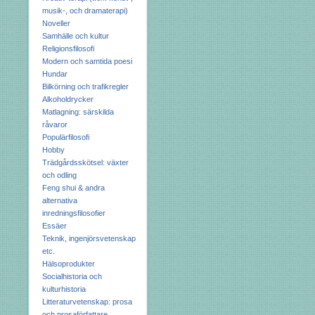
musik-, och dramaterapi)
Noveller
Samhälle och kultur
Religionsfilosofi
Modern och samtida poesi
Hundar
Bilkörning och trafikregler
Alkoholdrycker
Matlagning: särskilda
råvaror
Populärfilosofi
Hobby
Trädgårdsskötsel: växter
och odling
Feng shui & andra
alternativa
inredningsfilosofier
Essäer
Teknik, ingenjörsvetenskap
etc.
Hälsoprodukter
Socialhistoria och
kulturhistoria
Litteraturvetenskap: prosa
och prosaförfattare