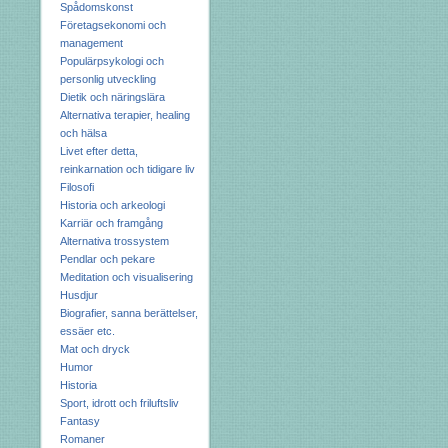
Spådomskonst
Företagsekonomi och
management
Populärpsykologi och
personlig utveckling
Dietik och näringslära
Alternativa terapier, healing
och hälsa
Livet efter detta,
reinkarnation och tidigare liv
Filosofi
Historia och arkeologi
Karriär och framgång
Alternativa trossystem
Pendlar och pekare
Meditation och visualisering
Husdjur
Biografier, sanna berättelser,
essäer etc.
Mat och dryck
Humor
Historia
Sport, idrott och friluftsliv
Fantasy
Romaner