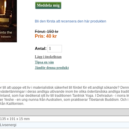
Bli den första att recensera den här produkten
Förut:
150 kr
Pris:
40 kr
Antal:
ill att uppge ett liv i materialistisk säkerhet till fördel för ett andligt sökande? Den
 västerlänningar i deras andliga utövande inom tre olika österländska andliga tradit
nland, som har dedikerat sitt liv till traditionen Tantrisk Yoga. I Dehradun - i norra I
ter Yeshe - en ung nunna från Australien, som praktiserar Tibetansk Buddism. Och i
 från Kalifornien.
135 x 191 x 15 mm
Livsenergi