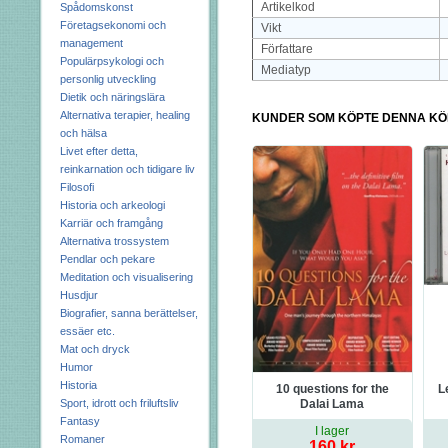
Artikelkod
Spådomskonst
Företagsekonomi och
Vikt
management
Författare
Populärpsykologi och
Mediatyp
personlig utveckling
Dietik och näringslära
Alternativa terapier, healing
KUNDER SOM KÖPTE DENNA KÖ
och hälsa
Livet efter detta,
reinkarnation och tidigare liv
Filosofi
Historia och arkeologi
Karriär och framgång
Alternativa trossystem
Pendlar och pekare
Meditation och visualisering
Husdjur
Biografier, sanna berättelser,
essäer etc.
Mat och dryck
Humor
Historia
10 questions for the
L
Dalai Lama
Sport, idrott och friluftsliv
Fantasy
I lager
Romaner
160 kr