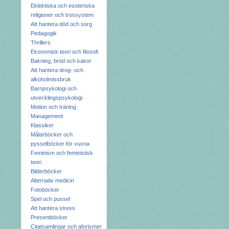
Eklektiska och esoteriska
religioner och trossystem
Att hantera död och sorg
Pedagogik
Thrillers
Ekonomisk teori och filosofi
Bakning, bröd och kakor
Att hantera drog- och
alkoholmissbruk
Barnpsykologi och
utvecklingspsykologi
Motion och träning
Management
Klassiker
Målarböcker och
pysselböcker för vuxna
Feminism och feministisk
teori
Bilderböcker
Alternativ medicin
Fotoböcker
Spel och pussel
Att hantera stress
Presentböcker
Citatsamlingar och aforismer