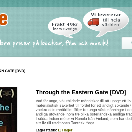
N GATE [DVD]
Through the Eastern Gate [DVD]
Vad får unga, välutbildade människor till att uppge ett liv 
materialistisk säkerhet till fördel för ett andligt sökande
vackra dokumntärfilm följer tre unga västerlänningar i de
andliga utövande inom tre olika österländska andliga trad
I södra Indien möter vi Ronela från Finland, som har ded
sitt liv till traditionen Tantrisk Yoga.
Lagerstatus:
Ej i lager