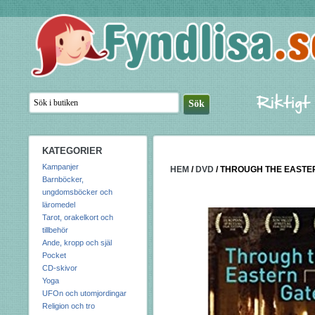
KATEGORIER
Kampanjer
HEM
/
DVD
/
THROUGH THE EASTER
Barnböcker,
ungdomsböcker och
läromedel
Tarot, orakelkort och
tillbehör
Ande, kropp och själ
Pocket
CD-skivor
Yoga
UFOn och utomjordingar
Religion och tro