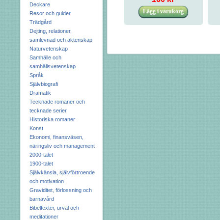
Deckare
Resor och guider
Trädgård
Dejting, relationer,
samlevnad och äktenskap
Naturvetenskap
Samhälle och
samhällsvetenskap
Språk
Självbiografi
Dramatik
Tecknade romaner och
tecknade serier
Historiska romaner
Konst
Ekonomi, finansväsen,
näringsliv och management
2000-talet
1900-talet
Självkänsla, självförtroende
och motivation
Graviditet, förlossning och
barnavård
Bibeltexter, urval och
meditationer