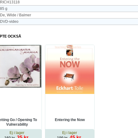
RICH13118
85 g
De, Wilde / Balmer
DVD-video
PTE OCKSÅ
etting Go / Opening To
Entering the Now
Vulnerability
Ej i lager
Ej i lager
35 kr
45 kr
160 kr
199 kr