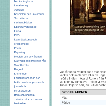
Medier, änglar och
kanalisering
Astrologi
Kosmologi och universum
Sexualitet och
sexhandböcker
Litteraturvetenskap
Hälsa
DVD
Naturläkekonst och
örtläkemedel
Poesi
Psykologi
Medicin och omvårdnad
Självhjälp och praktiska råd
Skönlitteratur
Biografi
Vad får unga, välutbildade människor t
Kristendom
vackra dokumntärfilm följer tre unga
Förlagsbranschen och
I södra Indien möter vi Ronela från Fi
vid foten av Himalaya - möter vi Sys
bokbranschen, press och
Turkiet följer vi Aziz, en Sufi dervish
journalistik
Mirakelkursen
SPECIFIKATIONER
Barn och ungdom:
Mått
skönlitteratur och sanna
Förlag
berättelser