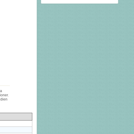
na
ioner.
ndien