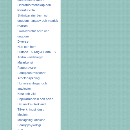
Litteraturvetenskap och
litteraturkritik
Skönlitteratur barn och
ungdom: fantasy och magisk
realism
Skönlitteratur barn och
ungdom
Diverse
Hus och hem
Historia --> Krig & Politik -->
Andra världskriget
Målarkonst
Pappersvaror
Familj och relationer
Arbetspsykologi
Humorsamlingar och
antologier
Kost och vikt
Populärmedicin och hälsa
Det antika Grekland
Tillverkningsindustri
Medicin
Matlagning: choklad
Familjepsykologi