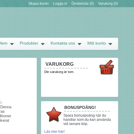
Skapa konto
Logga in
Önskelista
(0)
Varukorg
(0)
Hem
Produkter
Kontakta oss
Mitt konto
VARUKORG
Din varukorg är tom.
i
? Denna
BONUSPOÄNG!
ras
Spara bonuspoäng när du
itioner.
handlar som du kan använda
ikerat
vid senare köp.
Läs mer här!