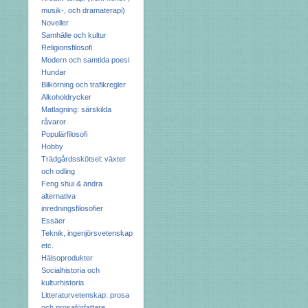
musik-, och dramaterapi)
Noveller
Samhälle och kultur
Religionsfilosofi
Modern och samtida poesi
Hundar
Bilkörning och trafikregler
Alkoholdrycker
Matlagning: särskilda
råvaror
Populärfilosofi
Hobby
Trädgårdsskötsel: växter
och odling
Feng shui & andra
alternativa
inredningsfilosofier
Essäer
Teknik, ingenjörsvetenskap
etc.
Hälsoprodukter
Socialhistoria och
kulturhistoria
Litteraturvetenskap: prosa
och prosaförfattare